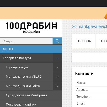
marikgavalevi
100 Драбин
ГОЛОВНА
ТОВ
Товари та послуги
Горищні сходи
Контакти
Мансардні вікна VELUX
Мансардні вікна Fakro
Супердифузійні Мембрани
Покрівельні стрічки