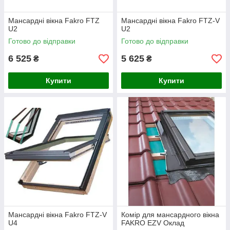
сонячні колектори;
Мансардні вікна Fakro FTZ
Мансардні вікна Fakro FTZ-V
плівки та мембрани;
U2
U2
Готово до відправки
Готово до відправки
6 525
5 625
₴
₴
Купити
Купити
Мансардні вікна Fakro FTZ-V
Комір для мансардного вікна
U4
FAKRO EZV Оклад