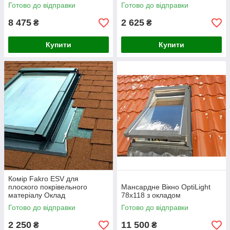
Готово до відправки
Готово до відправки
8 475
2 625
₴
₴
Купити
Купити
Комір Fakro ESV для
плоского покрівельного
Мансардне Вікно OptiLight
матеріалу Оклад
78x118 з окладом
Готово до відправки
Готово до відправки
2 250
11 500
₴
₴