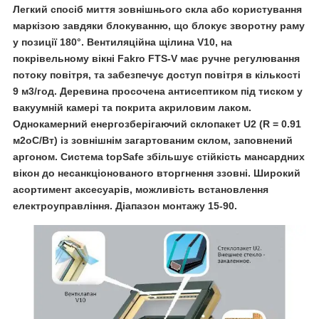
Легкий спосіб миття зовнішнього скла або користування
маркізою завдяки блокуванню, що блокує зворотну раму
у позиції 180°. Вентиляційна щілина V10, на
покрівельному вікні Fakro FTS-V має ручне регулювання
потоку повітря, та забезпечує доступ повітря в кількості
9 м3/год. Деревина просочена антисептиком під тиском у
вакуумній камері та покрита акриловим лаком.
Однокамерний енергозберігаючий склопакет U2 (R = 0.91
м2оС/Вт) із зовнішнім загартованим склом, заповнений
аргоном. Система topSafe збільшує стійкість мансардних
вікон до несанкціонованого вторгнення ззовні. Широкий
асортимент аксесуарів, можливість встановлення
електроуправління. Діапазон монтажу 15-90.