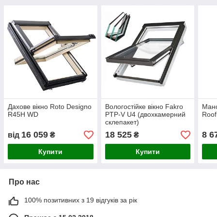
Дахове вікно Roto Designo
Вологостійке вікно Fakro
Манс
R45H WD
PTP-V U4 (двохкамерний
Roof
склепакет)
16 059
18 525
8 6
від
₴
₴
Купити
Купити
Про нас
100% позитивних з 19 відгуків за рік