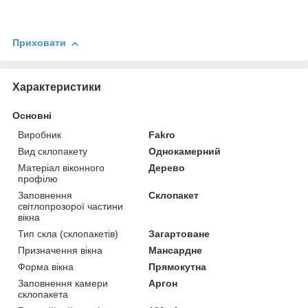
Приховати
Характеристики
Основні
Виробник
Fakro
Вид склопакету
Однокамерний
Матеріал віконного
Дерево
профілю
Заповнення
Склопакет
світлопрозорої частини
вікна
Тип скла (склопакетів)
Загартоване
Призначення вікна
Мансардне
Форма вікна
Прямокутна
Заповнення камери
Аргон
склопакета