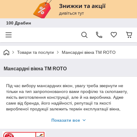
100 Драбин
Товари та послуги
Мансардні вікна TM ROTO
Мансардні вікна TM ROTO
Під час вибору мансардних вікон, увагу треба звернути не
тільки на тип запропонованого вами профілю та склопакету,
якість виготовлення конструкції, але й на виробника. Адже
саме від бренда, його надійності, репутації та якості
виробленої продукції залежить термін експлуатації вікна,
зручність відкривання стулок і герметичність під час їх
Показати все
замикання. Одними з найкращих і найпотрібніших у Києві,
Харкові, Львові та інших містах України, справедливо
вважаються мансардні вікна Рото. Це німецький бренд, якість