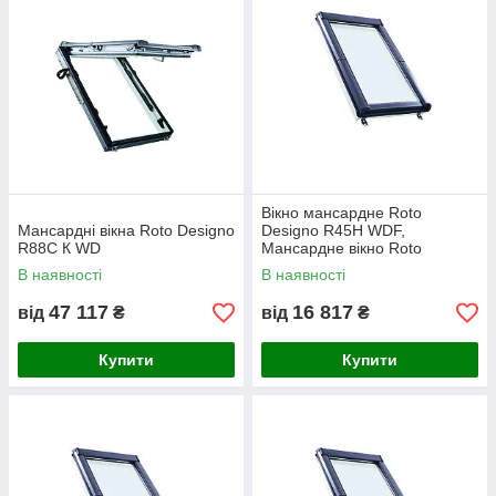
Вікно мансардне Roto
Мансардні вікна Roto Designo
Designo R45H WDF,
R88С К WD
Мансардне вікно Roto
Designo R45H WDF 54х98
В наявності
В наявності
47 117
16 817
від
₴
від
₴
Купити
Купити