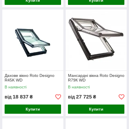
Купити
Купити
звернути увагу на продукцію компанії Roto — вікна
справжньої європейської якості! Купити пластикові вікна від
представленого виробника ви можете в будь-яких необхідних
вам конфігураціях і розмірах. Завдяки широкому асортименту
моделей ви обов'язково підберете ідеальний варіант як за
ціною, так і характеристиками!
Саме тому рекомендуємо скористатися нашим
пропонуванням прямо зараз!
Дахове вікно Roto Designo
Мансардні вікна Roto Designo
R45K WD
R79К WD
В наявності
В наявності
18 837
27 725
від
₴
від
₴
Купити
Купити