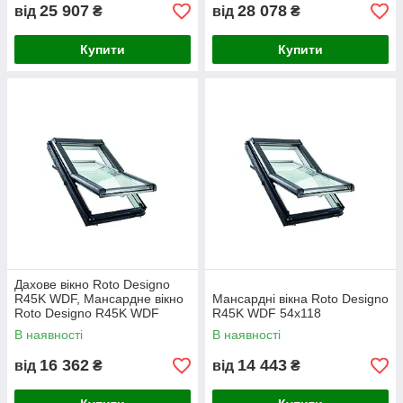
25 907
28 078
від
₴
від
₴
Купити
Купити
Дахове вікно Roto Designo
R45K WDF, Мансардне вікно
Мансардні вікна Roto Designo
Roto Designo R45K WDF
R45K WDF 54x118
54x98
В наявності
В наявності
16 362
14 443
від
₴
від
₴