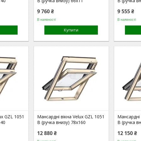
140
B (ручка внизу) 66x11
B (ручка в
9 760 ₴
9 555 ₴
В наявності
В наявності
Купити
ux GZL 1051
Мансардні вікна Velux GZL 1051
Мансардні 
140
B (ручка внизу) 78x160
B (ручка в
12 880 ₴
12 150 ₴