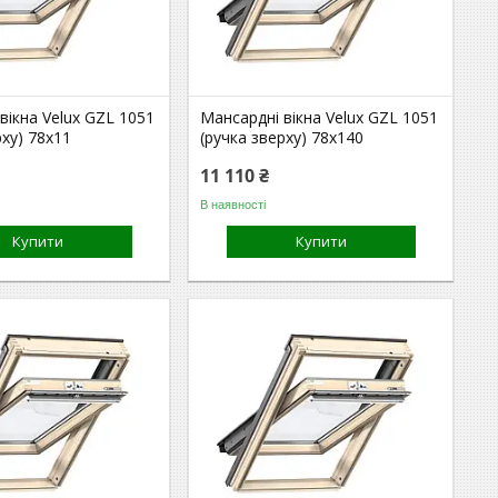
вікна Velux GZL 1051
Мансардні вікна Velux GZL 1051
рху) 78x11
(ручка зверху) 78x140
11 110 ₴
В наявності
Купити
Купити