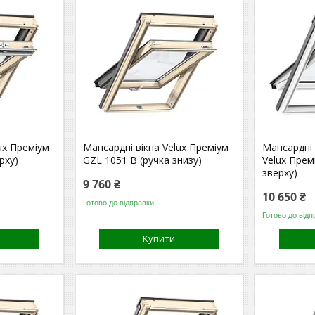
ux Преміум
Мансардні вікна Velux Преміум
Мансардні 
рху)
GZL 1051 B (ручка знизу)
Velux Прем
зверху)
9 760 ₴
10 650 ₴
Готово до відправки
Готово до відп
Купити