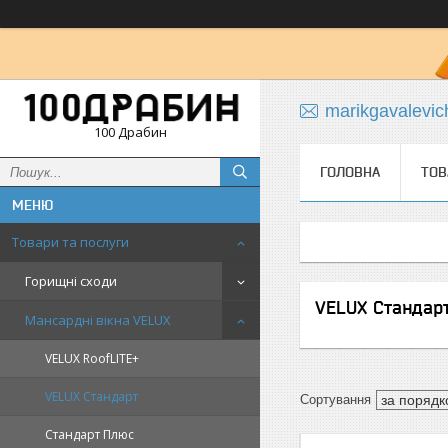
marikgavalevi
100 Драбин
ГОЛОВНА
ТОВ
Товари та послуги
Горищні сходи
VELUX Стандар
Мансардні вікна VELUX
VELUX RoofLITE+
VELUX Стандарт
Стандарт Плюс