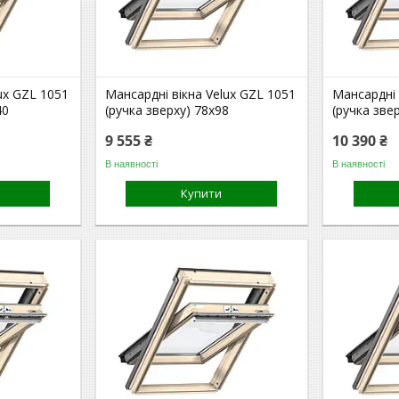
ux GZL 1051
Мансардні вікна Velux GZL 1051
Мансардні 
40
(ручка зверху) 78x98
(ручка зве
9 555 ₴
10 390 ₴
В наявності
В наявності
Купити