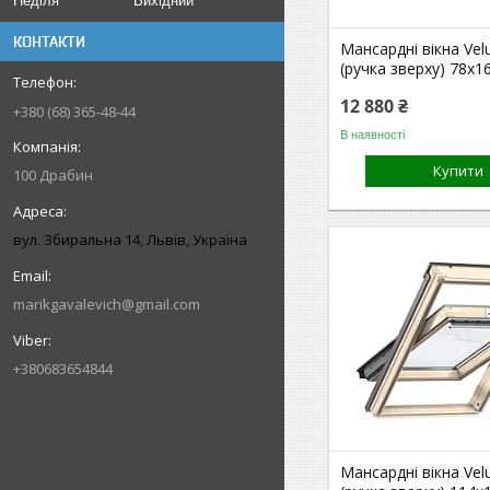
Неділя
Вихідний
КОНТАКТИ
Мансардні вікна Vel
(ручка зверху) 78x1
12 880 ₴
+380 (68) 365-48-44
В наявності
Купити
100 Драбин
вул. Збиральна 14, Львів, Україна
marikgavalevich@gmail.com
+380683654844
Мансардні вікна Vel