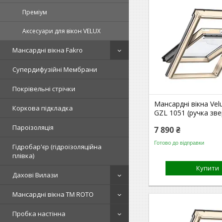
Преміум
Аксесуари для вікон VELUX
Мансардні вікна Fakro
Супердифузійні Мембрани
Покрівельні стрічки
Мансардні вікна Vel
Коркова підкладка
GZL 1051 (ручка зве
Пароізоляція
7 890 ₴
Готово до відправки
Гідробар'єр (гідроізоляційна
плівка)
Купити
Дахові Вилази
Мансардні вікна TM ROTO
Пробка настінна