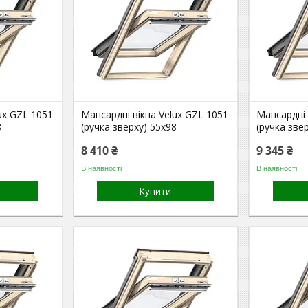
ux GZL 1051
Мансардні вікна Velux GZL 1051
Мансардні 
8
(ручка зверху) 55x98
(ручка зве
8 410 ₴
9 345 ₴
В наявності
В наявності
Купити