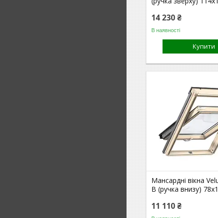
(ручка зверху) 114x
14 230 ₴
В наявності
Купити
Мансардні вікна Vel
B (ручка внизу) 78x
11 110 ₴