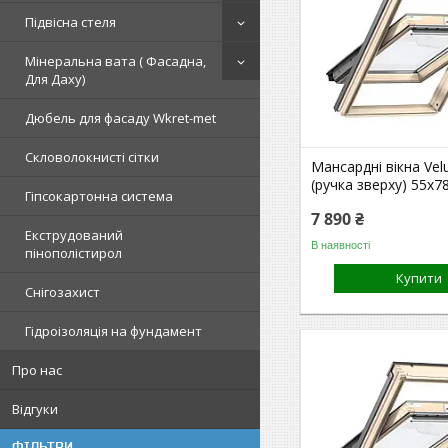
Підвісна стеля
Мінеральна вата ( Фасадна,
Для Даху)
Дюбель для фасаду Wkret-met
Скловолокнисті сітки
Мансардні вікна Vel
(ручка зверху) 55x7
Гіпсокартонна система
7 890 ₴
Екструдований
В наявності
пінополістирол
Купити
Снігозахист
Гідроізоляція на фундамент
Про нас
Відгуки
ФІЛЬТРИ