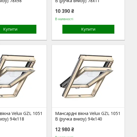
низу) 78x98
B (ручка внизу) 78x11
10 390 ₴
В наявності
Купити
Купити
вікна Velux GZL 1051
Мансардні вікна Velux GZL 1051
низу) 94x118
B (ручка внизу) 94x140
12 980 ₴