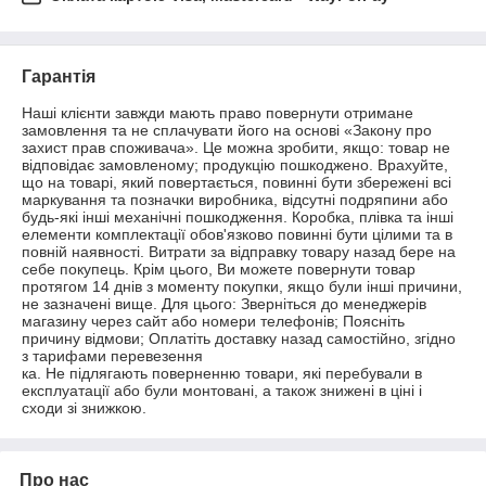
Гарантія
Наші клієнти завжди мають право повернути отримане 
замовлення та не сплачувати його на основі «Закону про 
захист прав споживача». Це можна зробити, якщо: товар не 
відповідає замовленому; продукцію пошкоджено. Врахуйте, 
що на товарі, який повертається, повинні бути збережені всі 
маркування та позначки виробника, відсутні подряпини або 
будь-які інші механічні пошкодження. Коробка, плівка та інші 
елементи комплектації обов'язково повинні бути цілими та в 
повній наявності. Витрати за відправку товару назад бере на 
себе покупець. Крім цього, Ви можете повернути товар 
протягом 14 днів з моменту покупки, якщо були інші причини, 
не зазначені вище. Для цього: Зверніться до менеджерів 
магазину через сайт або номери телефонів; Поясніть 
причину відмови; Оплатіть доставку назад самостійно, згідно 
з тарифами перевезення

ка. Не підлягають поверненню товари, які перебували в 
експлуатації або були монтовані, а також знижені в ціні і 
сходи зі знижкою.
Про нас