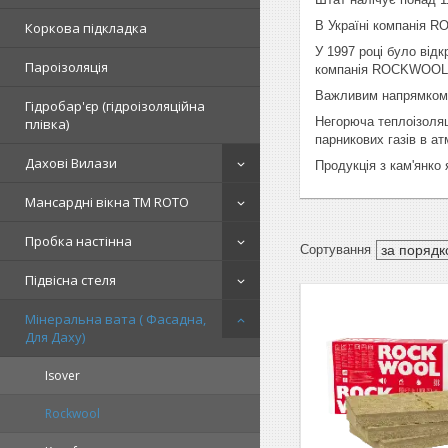
В Україні компанія R
Коркова підкладка
У 1997 році було ві
Пароізоляція
компанія ROCKWOOL УК
Важливим напрямком 
Гідробар'єр (гідроізоляційна
Негорюча теплоізоляц
плівка)
парникових газів в ат
Дахові Вилази
Продукція з кам'янко
Мансардні вікна TM ROTO
Пробка настінна
Підвісна стеля
Мінеральна вата ( Фасадна,
Для Даху)
Isover
Rockwool