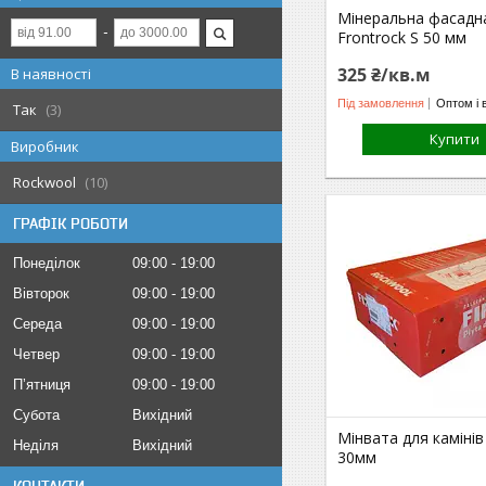
Мінеральна фасадн
Frontrock S 50 мм
325 ₴/кв.м
В наявності
Під замовлення
Оптом і 
Так
3
Купити
Виробник
Rockwool
10
ГРАФІК РОБОТИ
Понеділок
09:00
19:00
Вівторок
09:00
19:00
Середа
09:00
19:00
Четвер
09:00
19:00
Пʼятниця
09:00
19:00
Субота
Вихідний
Мінвата для камінів 
Неділя
Вихідний
30мм