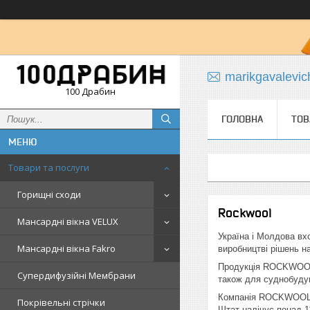
marikgavalevi
100 Драбин
ГОЛОВНА
ТОВ
Товари та послуги
Горищні сходи
Rockwool
Мансардні вікна VELUX
Україна і Молдова вх
Мансардні вікна Fakro
виробництві рішень на
Продукція ROCKWOOL з
Супердифузійні Мембрани
також для суднобудув
Компанія ROCKWOOL за
Покрівельні стрічки
Штат налічує понад 1