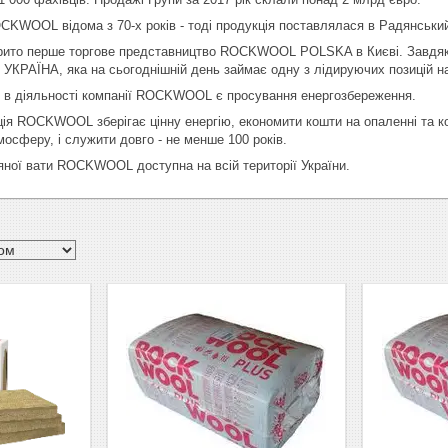
OCKWOOL відома з 70-х років - тоді продукція поставлялася в Радянськи
дкрито перше торгове представництво ROCKWOOL POLSKA в Києві. Завдяки
РАЇНА, яка на сьогоднішній день займає одну з лідируючих позицій на 
в діяльності компанії ROCKWOOL є просування енергозбереження.
ія ROCKWOOL зберігає цінну енергію, економити кошти на опаленні та к
мосферу, і служити довго - не менше 100 років.
 яної вати ROCKWOOL доступна на всій території України.