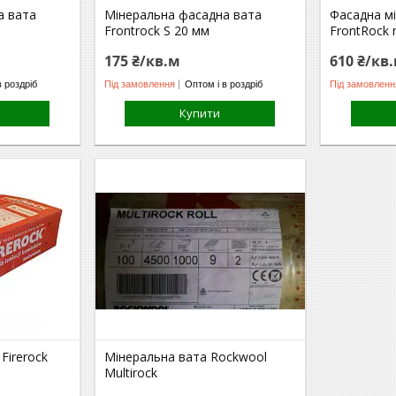
а вата
Мінеральна фасадна вата
Фасадна м
Frontrock S 20 мм
FrontRock
175 ₴/кв.м
610 ₴/кв
в роздріб
Під замовлення
Оптом і в роздріб
Під замовленн
Купити
Firerock
Мінеральна вата Rockwool
Multirock