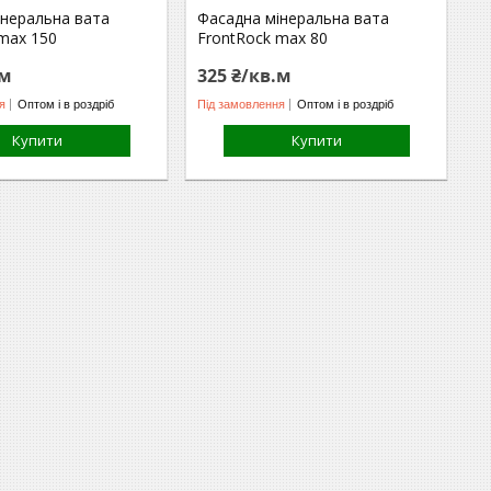
інеральна вата
Фасадна мінеральна вата
 max 150
FrontRock max 80
.м
325 ₴/кв.м
я
Оптом і в роздріб
Під замовлення
Оптом і в роздріб
Купити
Купити