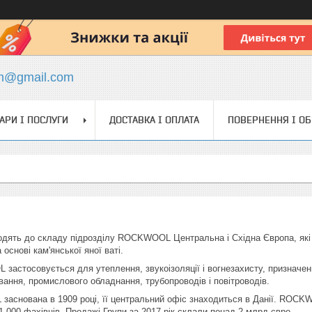
ch@gmail.com
АРИ І ПОСЛУГИ
ДОСТАВКА І ОПЛАТА
ПОВЕРНЕННЯ І О
одять до складу підрозділу ROCKWOOL Центральна і Східна Європа, які
 основі кам'янської яної ваті.
астосовується для утеплення, звукоізоляції і вогнезахисту, призначений
ання, промислового обладнання, трубопроводів і повітроводів.
снована в 1909 році, її центральний офіс знаходиться в Данії. ROCKWOO
1 000 фахівців. Продажі Групи за 2017 рік склали понад 2 млрд євро.