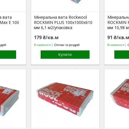
а вата
Мінеральна вата Rockwool
Мінеральн
 Max E 100
ROCKMIN PLUS 100х1000х610
ROCKMIN P
мм 6,1 м2/упаковка
мм 10,98 м
179 ₴/кв.м
91 ₴/кв.
здріб
В наявності
Оптом і в роздріб
В наявності
Купити