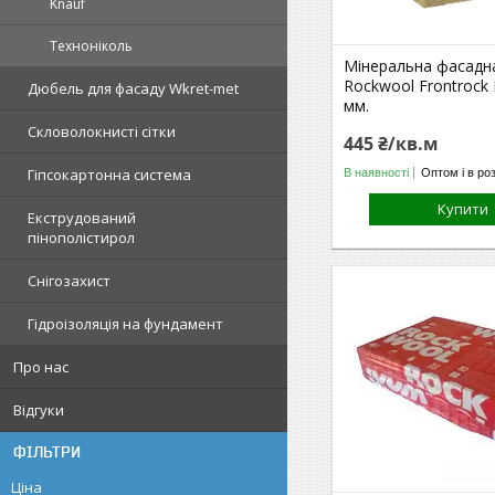
Knauf
Техноніколь
Мінеральна фасадн
Rockwool Frontrock
Дюбель для фасаду Wkret-met
мм.
Скловолокнисті сітки
445 ₴/кв.м
Гіпсокартонна система
В наявності
Оптом і в ро
Купити
Екструдований
пінополістирол
Снігозахист
Гідроізоляція на фундамент
Про нас
Відгуки
ФІЛЬТРИ
Ціна