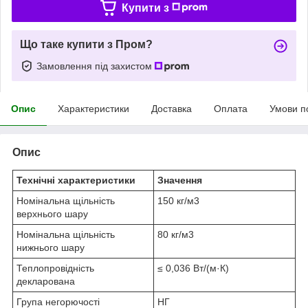
Купити з
Що таке купити з Пром?
Замовлення під захистом
Опис
Характеристики
Доставка
Оплата
Умови п
Опис
Технічні характеристики
Значення
Номінальна щільність
150 кг/м3
верхнього шару
Номінальна щільність
80 кг/м3
нижнього шару
Теплопровідність
≤ 0,036 Вт/(м·К)
декларована
Група негорючості
НГ