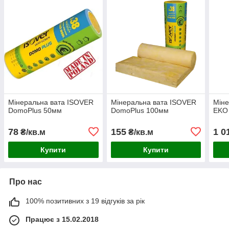
Мінеральна вата ISOVER
Мінеральна вата ISOVER
Міне
DomoPlus 50мм
DomoPlus 100мм
EKO
78
155
1 0
₴/кв.м
₴/кв.м
Купити
Купити
Про нас
100% позитивних з 19 відгуків за рік
Працює з 15.02.2018