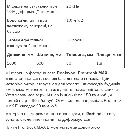
Міцність на стискання при
20 кПа
10% деформації, не менше
Водопоглинання при
1,0 кг/м2
частковому занурені, не
більше
Термін ефективної
50 років
експлуатації, не менше
Довжина, мм
Ширина, мм
Товщина, мм
Площа, м.кв.
1000
600
80
1,8
Мінеральна фасадна вата
Rockwool Frontrock MAX
E
виготовляється на основі базальтового волокна. Цей
матеріал використовується для утеплення фасадів будинків
«мокрим» методом, а також для теплоізоляції каркасних стін.
Утеплювач має верхній шар із щільністю 150 кг/м.куб., а
нижній шар - 80 кг/м. куб. Отже, середня щільність Frontrock
MAX E складає 90 кг/м.куб.
Матеріал є негорючим, поглинає шуми, стійкий до впливу
вологи, екологічно чистий, не деформується.
Плити Frontrock MAX E монтується за допомогою