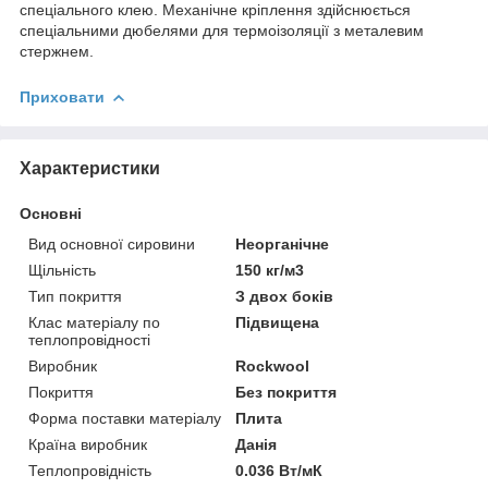
спеціального клею. Механічне кріплення здійснюється
спеціальними дюбелями для термоізоляції з металевим
стержнем.
Приховати
Характеристики
Основні
Вид основної сировини
Неорганічне
Щільність
150 кг/м3
Тип покриття
З двох боків
Клас матеріалу по
Підвищена
теплопровідності
Виробник
Rockwool
Покриття
Без покриття
Форма поставки матеріалу
Плита
Країна виробник
Данія
Теплопровідність
0.036 Вт/мК