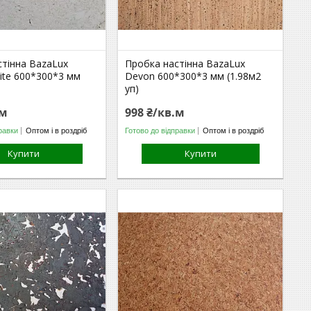
стінна BazaLux
Пробка настінна BazaLux
ite 600*300*3 мм
Devon 600*300*3 мм (1.98м2
уп)
.м
998 ₴/кв.м
равки
Оптом і в роздріб
Готово до відправки
Оптом і в роздріб
Купити
Купити