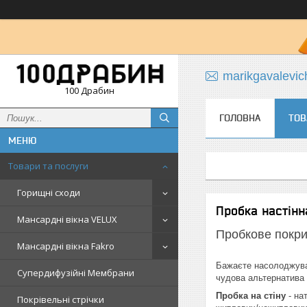
marikgavalevi
100 Драбин
ГОЛОВНА
ТОВ
Товари та послуги
Горищні сходи
Пробка настінн
Мансардні вікна VELUX
Пробкове покрит
Мансардні вікна Fakro
Бажаєте насолоджува
Супердифузійні Мембрани
чудова альтернатива 
Пробка на стіну
- на
Покрівельні стрічки