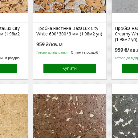
aLux City
Пробка настінна BazaLux City
Пробка на
м (1.98м2
White 600*300*3 мм (1.98м2 уп)
Creamy Wh
(1.98м2 уп)
959 ₴/кв.м
959 ₴/кв
Готово до відправки
Оптом і в роздріб
м і в роздріб
Готово до відп
Купити