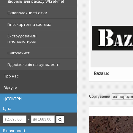
Дюбель для фасаду Wkret-met
Скловолокнисті сітки
Гіпсокартонна система
Екструдований
пінополістирол
Снігозахист
Гідроізоляція на фундамент
Bazalux
Про нас
Відгуки
ФІЛЬТРИ
Ціна
В наявності