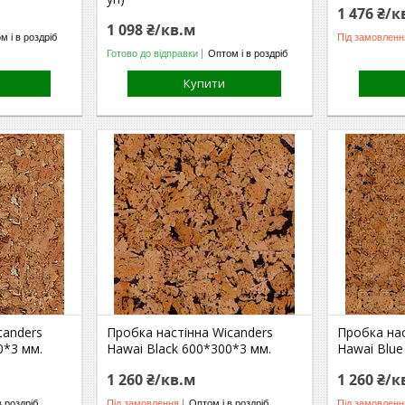
1 476 ₴/к
1 098 ₴/кв.м
м і в роздріб
Під замовленн
Готово до відправки
Оптом і в роздріб
Купити
canders
Пробка настінна Wicanders
Пробка нас
0*3 мм.
Hawai Black 600*300*3 мм.
Hawai Blue
1 260 ₴/кв.м
1 260 ₴/к
в роздріб
Під замовлення
Оптом і в роздріб
Під замовленн