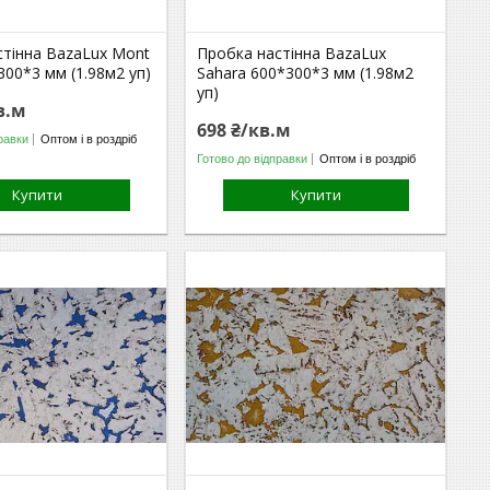
стінна BazaLux Mont
Пробка настінна BazaLux
300*3 мм (1.98м2 уп)
Sahara 600*300*3 мм (1.98м2
уп)
в.м
698 ₴/кв.м
равки
Оптом і в роздріб
Готово до відправки
Оптом і в роздріб
Купити
Купити