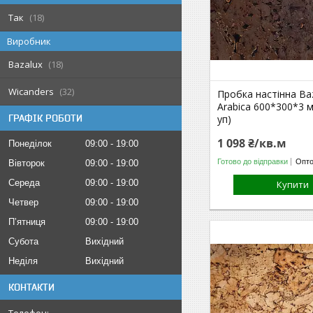
Так
18
Виробник
Bazalux
18
Wicanders
32
Пробка настінна Ba
Arabica 600*300*3 м
уп)
ГРАФІК РОБОТИ
1 098 ₴/кв.м
Понеділок
09:00
19:00
Готово до відправки
Опто
Вівторок
09:00
19:00
Середа
09:00
19:00
Купити
Четвер
09:00
19:00
Пʼятниця
09:00
19:00
Субота
Вихідний
Неділя
Вихідний
КОНТАКТИ