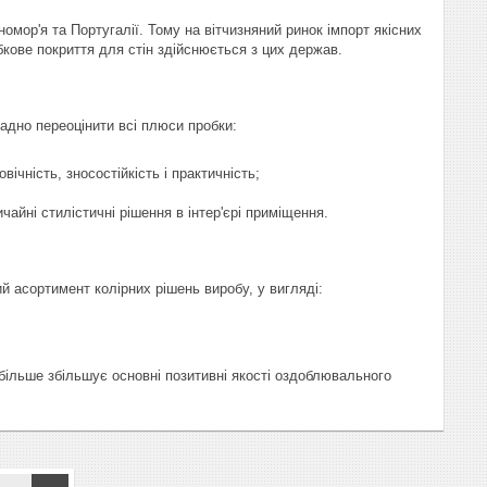
мор'я та Португалії. Тому на вітчизняний ринок імпорт якісних
бкове покриття для стін здійснюється з цих держав.
адно переоцінити всі плюси пробки:
овічність, зносостійкість і практичність;
чайні стилістичні рішення в інтер'єрі приміщення.
 асортимент колірних рішень виробу, у вигляді:
більше збільшує основні позитивні якості оздоблювального