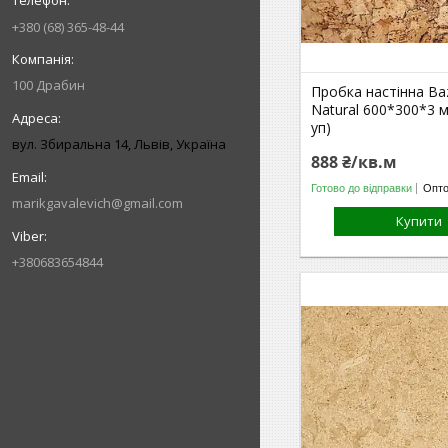
+380 (68) 365-48-44
100 Драбин
Пробка настінна Baz
Natural 600*300*3 м
уп)
вул. Збиральна 14, Львів, Україна
888 ₴/кв.м
Готово до відправки
Опто
marikgavalevich@gmail.com
Купити
+380683654844