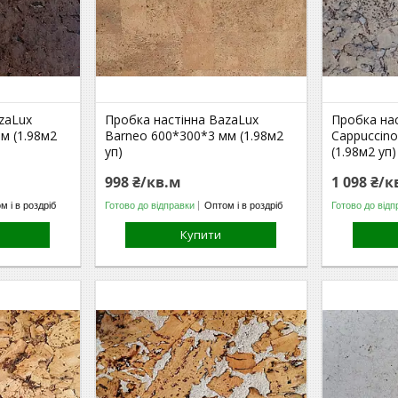
zaLux
Пробка настінна BazaLux
Пробка на
м (1.98м2
Barneo 600*300*3 мм (1.98м2
Cappuccin
уп)
(1.98м2 уп)
998 ₴/кв.м
1 098 ₴/к
м і в роздріб
Готово до відправки
Оптом і в роздріб
Готово до відп
Купити