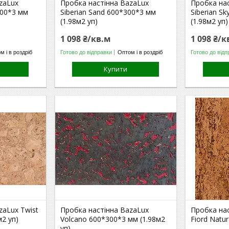
zaLux
Пробка настінна BazaLux
Пробка на
300*3 мм
Siberian Sand 600*300*3 мм
Siberian S
(1.98м2 уп)
(1.98м2 уп)
1 098 ₴/кв.м
1 098 ₴/к
м і в роздріб
Готово до відправки
Оптом і в роздріб
Готово до відп
Купити
zaLux Twist
Пробка настінна BazaLux
Пробка нас
м2 уп)
Volcano 600*300*3 мм (1.98м2
Fiord Natu
уп)