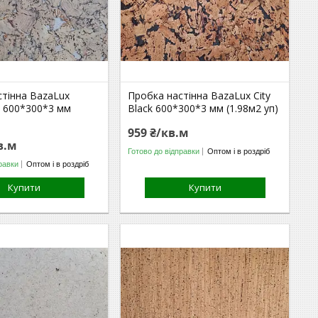
стінна BazaLux
Пробка настінна BazaLux City
o 600*300*3 мм
Black 600*300*3 мм (1.98м2 уп)
959 ₴/кв.м
в.м
Готово до відправки
Оптом і в роздріб
равки
Оптом і в роздріб
Купити
Купити