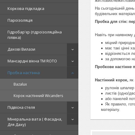
житлових/нежитлових
Коркова підкладка
На сьогоднішній день
будівельних матеріалі
Пароізоляція
Пробка для стін: пе
Гідробар'єр (гідроізоляційна
Навіть при наявному 
плівка)
міцний природни
має такі цінні х
Дахові Вилази
відрізняється л
за допомогою на
Мансардні вікна TM ROTO
Пробкове настінне п
Пробка настінна
Настінний корок,
як 
Bazalux
рулонів шпалер 
листів (одно/дв
Корок настінний Wicanders
або панелей пот
Як правило, гот
Підвісна стеля
матеріалу.
Мінеральна вата ( Фасадна,
Для Даху)