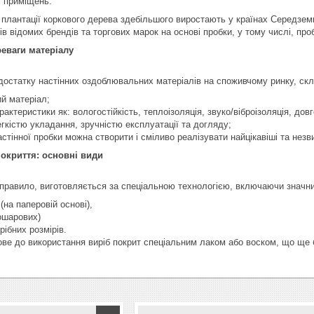
 приміщень.
 плантації коркового дерева здебільшого виростають у країнах Середземно
в відомих брендів та торгових марок на основі пробки, у тому числі, про
реваги матеріалу
достатку настінних оздоблювальних матеріалів на споживчому ринку, скл
й матеріал;
арактеристики як: вологостійкість, теплоізоляція, звуко/віброізоляція, довг
егкістю укладання, зручністю експлуатації та догляду;
стінної пробки можна створити і сміливо реалізувати найцікавіші та незви
окриття: основні види
правило, виготовляється за спеціальною технологією, включаючи значний
(на паперовій основі),
ошарових)
рібних розмірів.
ове до використання виріб покрит спеціальним лаком або воском, що ще 