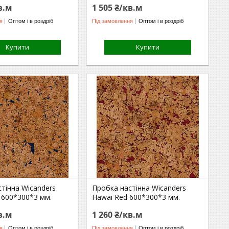
в.м
1 505 ₴/кв.м
я
Оптом і в роздріб
Під замовлення
Оптом і в роздріб
Купити
Купити
тінна Wicanders
Пробка настінна Wicanders
 600*300*3 мм.
Hawai Red 600*300*3 мм.
в.м
1 260 ₴/кв.м
я
Оптом і в роздріб
Під замовлення
Оптом і в роздріб