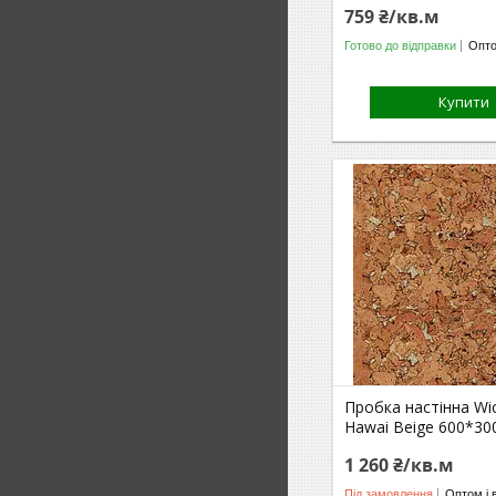
759 ₴/кв.м
Готово до відправки
Опто
Купити
Пробка настінна Wi
Hawai Beige 600*30
1 260 ₴/кв.м
Під замовлення
Оптом і 