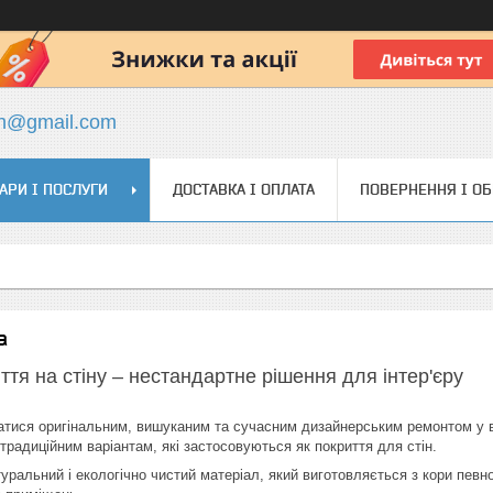
ch@gmail.com
АРИ І ПОСЛУГИ
ДОСТАВКА І ОПЛАТА
ПОВЕРНЕННЯ І О
а
тя на стіну – нестандартне рішення для інтер'єру
тися оригінальним, вишуканим та сучасним дизайнерським ремонтом у в
традиційним варіантам, які застосовуються як покриття для стін.
туральний і екологічно чистий матеріал, який виготовляється з кори певн