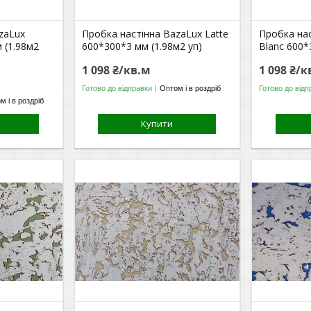
zaLux
Пробка настінна BazaLux Latte
Пробка на
 (1.98м2
600*300*3 мм (1.98м2 уп)
Blanc 600*
1 098 ₴/кв.м
1 098 ₴/к
Готово до відправки
Оптом і в роздріб
Готово до відп
м і в роздріб
Купити