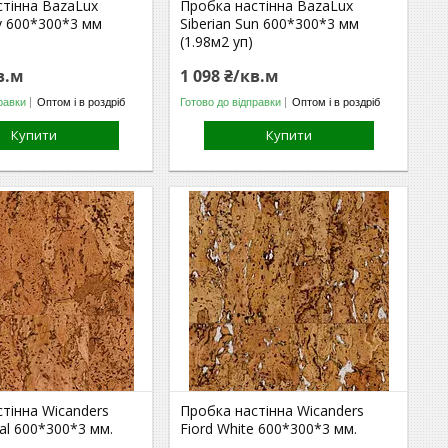
стінна BazaLux
Пробка настінна BazaLux
ky 600*300*3 мм
Siberian Sun 600*300*3 мм
(1.98м2 уп)
в.м
1 098 ₴/кв.м
равки
Оптом і в роздріб
Готово до відправки
Оптом і в роздріб
Купити
Купити
тінна Wicanders
Пробка настінна Wicanders
ral 600*300*3 мм.
Fiord White 600*300*3 мм.