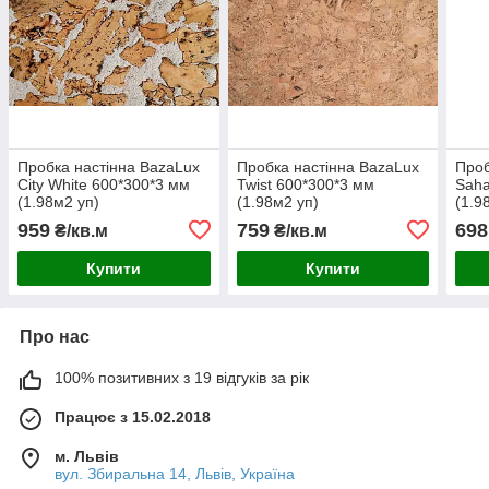
Пробка настінна BazaLux
Пробка настінна BazaLux
Проб
City White 600*300*3 мм
Twist 600*300*3 мм
Saha
(1.98м2 уп)
(1.98м2 уп)
(1.9
959
759
698
₴/кв.м
₴/кв.м
Купити
Купити
Про нас
100% позитивних з 19 відгуків за рік
Працює з 15.02.2018
м. Львів
вул. Збиральна 14, Львів, Україна