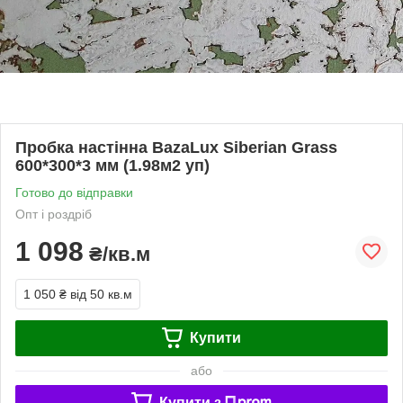
Пробка настінна BazaLux Siberian Grass
600*300*3 мм (1.98м2 уп)
Готово до відправки
Опт і роздріб
1 098
₴/кв.м
1 050 ₴
від 50 кв.м
Купити
або
Купити з