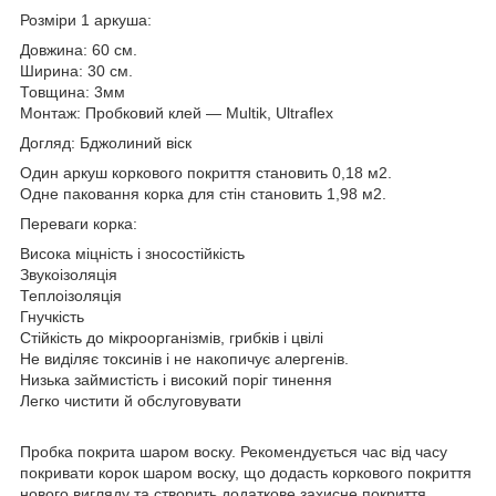
Розміри 1 аркуша:
Довжина: 60 см.
Ширина: 30 см.
Товщина: 3мм
Монтаж: Пробковий клей — Multik, Ultraflex
Догляд: Бджолиний віск
Один аркуш коркового покриття становить 0,18 м2.
Одне паковання корка для стін становить 1,98 м2.
Переваги корка:
Висока міцність і зносостійкість
Звукоізоляція
Теплоізоляція
Гнучкість
Стійкість до мікроорганізмів, грибків і цвілі
Не виділяє токсинів і не накопичує алергенів.
Низька займистість і високий поріг тинення
Легко чистити й обслуговувати
Пробка покрита шаром воску. Рекомендується час від часу
покривати корок шаром воску, що додасть коркового покриття
нового вигляду та створить додаткове захисне покриття.