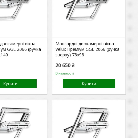
двокамерні вікна
Мансардні двокамерні вікна
іум GGL 2066 (ручка
Velux Преміум GGL 2066 (ручка
x140
зверху) 78x98
20 650 ₴
В наявності
Купити
Купити