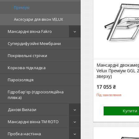
Преміум
Аксесуари для вікон VELUX
Мансардні вікна Fakro
Супердифузійні Мембрани
Покрівельні стрічки
Мансардні двокамер
Коркова підкладка
Velux Преміум GGL 2
зверху)
Пароізоляція
17 055 ₴
Гідробар'єр (гідроізоляційна
Під замовлення
плівка)
Дахові Вилази
Купити
Мансардні вікна TM ROTO
Пробка настінна