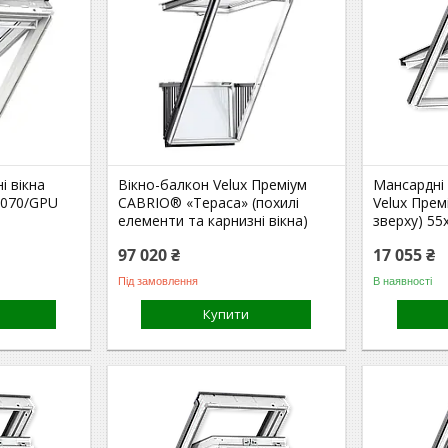
і вікна
Вікно-балкон Velux Преміум
Мансардні 
3070/GPU
CABRIO® «Тераса» (похилі
Velux Прем
елементи та карнизні вікна)
зверху) 55
97 020 ₴
17 055 ₴
Під замовлення
В наявності
Купити