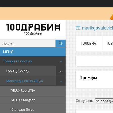
marikgavalevi
100 Драбин
ГОЛОВНА
ТОВ
Товари та послуги
Горищні сходи
Преміум
Мансардні вікна VELUX
VELUX RoofLITE+
VELUX Стандарт
Стандарт Плюс