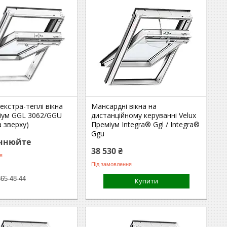
екстра-теплі вікна
Мансардні вікна на
міум GGL 3062/GGU
дистанційному керуванні Velux
а зверху)
Преміум Integra® Ggl / Integra®
Ggu
очнюйте
38 530 ₴
я
Під замовлення
365-48-44
Купити