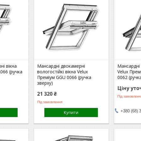
ні вікна
Мансардні двокамерні
Мансардні 
066 (ручка
вологостійкі вікна Velux
Velux Пре
Преміум GGU 0066 (ручка
0062 (ручк
зверху)
Ціну ут
21 320 ₴
Під замовленн
Під замовлення
+380 (68) 
Купити