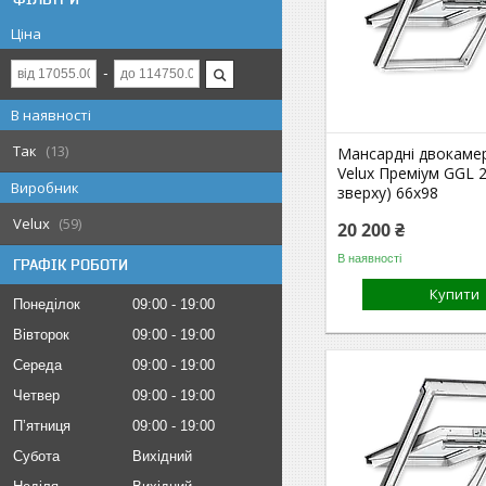
Ціна
В наявності
Так
13
Мансардні двокамер
Velux Преміум GGL 2
Виробник
зверху) 66x98
Velux
59
20 200 ₴
В наявності
ГРАФІК РОБОТИ
Купити
Понеділок
09:00
19:00
Вівторок
09:00
19:00
Середа
09:00
19:00
Четвер
09:00
19:00
Пʼятниця
09:00
19:00
Субота
Вихідний