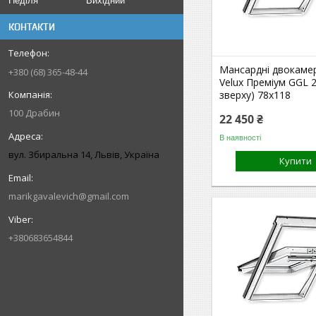
Неділя
Вихідний
КОНТАКТИ
Мансардні двокамер
+380 (68) 365-48-44
Velux Преміум GGL 2
зверху) 78x118
100 Драбин
22 450 ₴
В наявності
вул. Збиральна 14, Львів, Україна
Купити
marikgavalevich@gmail.com
+380683654844