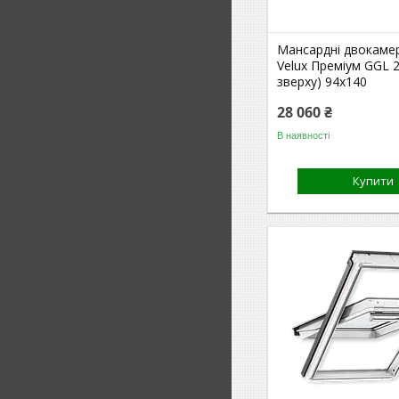
Мансардні двокамер
Velux Преміум GGL 2
зверху) 94x140
28 060 ₴
В наявності
Купити