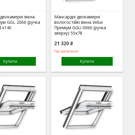
двокамерні вікна
Мансардні двокамерні
іум GGL 2066 (ручка
вологостійкі вікна Velux
4 x140
Преміум GGU 0066 (ручка
зверху) 55х78
21 320 ₴
Під замовлення
Купити
Купити