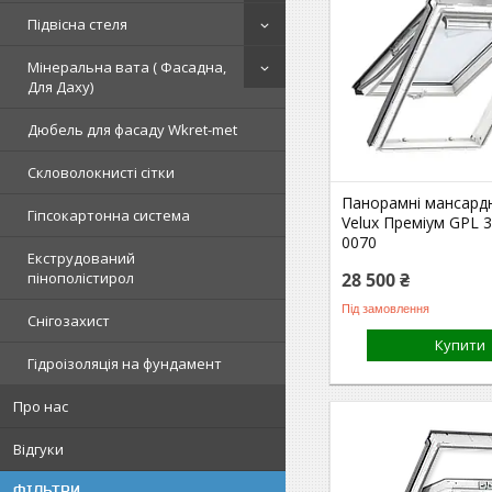
Підвісна стеля
Мінеральна вата ( Фасадна,
Для Даху)
Дюбель для фасаду Wkret-met
Скловолокнисті сітки
Панорамні мансардн
Гіпсокартонна система
Velux Преміум GPL 
0070
Екструдований
28 500 ₴
пінополістирол
Під замовлення
Снігозахист
Купити
Гідроізоляція на фундамент
Про нас
Відгуки
ФІЛЬТРИ