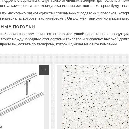
 Подобные варианты станут также отличным выбором для офисных поме
ию, а также различные коммуникационные элементы, которые будут пол
ить несколько разновидностей современных подвесных потолков, котор
м материала, который вас интересует. Он должен гармонично вписывать
сные потолки
ный вариант оформления потолка по доступной цене, то наша продукция
ствуют международным стандартами качества и обладают высокой долг
просы вы можете по телефону, который указан на сайте компании.
12