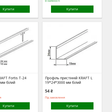
В наявності
Купити
Купити
AFT Fortis Т-24
Профіль пристінній KRAFT L
 мм білий
19*24*3000 мм білий
54 ₴
я
Під замовлення
Купити
Купити