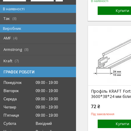
В наявності
В наявності
Купити
Так
8
Виробник
AMF
4
Armstrong
8
Kraft
7
ГРАФІК РОБОТИ
Понеділок
09:00
19:00
Профіль KRAFT Forti
Вівторок
09:00
19:00
3600*38*24 мм біли
Середа
09:00
19:00
72 ₴
Четвер
09:00
19:00
Під замовлення
Пʼятниця
09:00
19:00
Купити
Субота
Вихідний