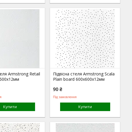
теля Armstrong Retail
Підвісна стеля Armstrong Scala
х600х12мм
Plain board 600х600х12мм
90 ₴
я
Під замовлення
Купити
Купити