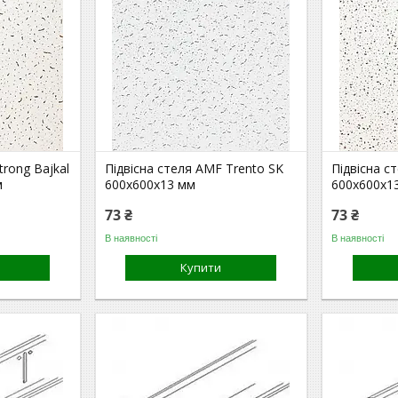
trong Bajkal
Підвісна стеля AMF Trento SK
Підвісна с
м
600х600х13 мм
600х600х1
73 ₴
73 ₴
В наявності
В наявності
Купити