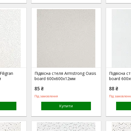
iligran
Підвісна стеля Armstrong Oasis
Підвісна с
м
board 600х600х12мм
board 600
85 ₴
88 ₴
Під замовлення
Під замовленн
Купити