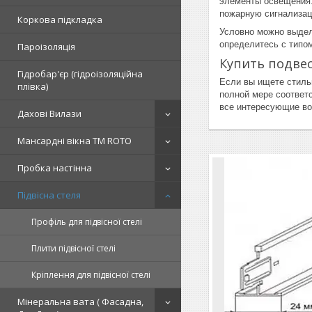
элементы освещения.
пожарную сигнализац
Коркова підкладка
Условно можно выдел
определитесь с типо
Пароізоляція
Купить подве
Гідробар'єр (гідроізоляційна
Если вы ищете стиль
плівка)
полной мере соответ
все интересующие во
Дахові Вилази
Мансардні вікна TM ROTO
Пробка настінна
Підвісна стеля
Профіль для підвісної стелі
Плити підвісної стелі
Кріплення для підвісної стелі
Мінеральна вата ( Фасадна,