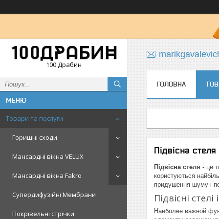
marikgavalevi
100 Драбин
ГОЛОВНА
ТОВ
Товари та послуги
Горищні сходи
Підвісна стеля
Мансардні вікна VELUX
Підвісна стеля
- це 
Мансардні вікна Fakro
користуються найбіль
придушення шуму і по
Супердифузійні Мембрани
Підвісні стелі 
Наиболее важной фун
Покрівельні стрічки