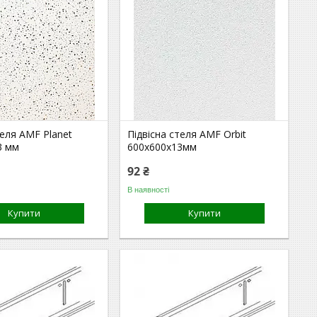
теля AMF Planet
Підвісна стеля AMF Orbit
3 мм
600х600х13мм
92 ₴
В наявності
Купити
Купити