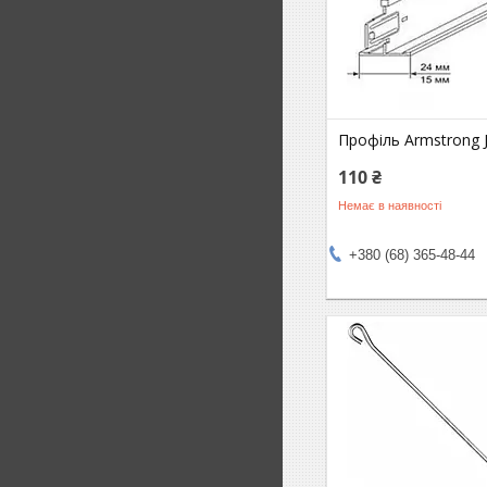
Профіль Armstrong J
110 ₴
Немає в наявності
+380 (68) 365-48-44