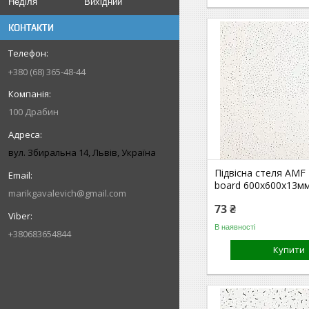
Неділя
Вихідний
КОНТАКТИ
+380 (68) 365-48-44
100 Драбин
вул. Збиральна 14, Львів, Україна
Підвісна стеля AMF F
board 600х600х13м
marikgavalevich@gmail.com
73 ₴
В наявності
+380683654844
Купити