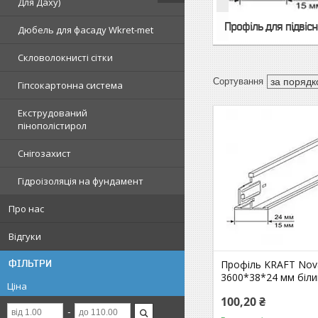
Для Даху)
Профіль для підвісно
Дюбель для фасаду Wkret-met
Скловолокнисті сітки
Гіпсокартонна система
Екструдований
пінополістирол
Снігозахист
Гідроізоляція на фундамент
Про нас
Відгуки
Профіль KRAFТ Nov
ФІЛЬТРИ
3600*38*24 мм біли
Ціна
100,20 ₴