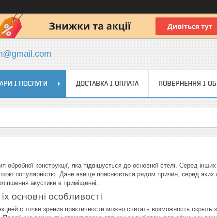
ch@gmail.com
АРИ І ПОСЛУГИ
ДОСТАВКА І ОПЛАТА
ПОВЕРНЕННЯ І О
тип обробної конструкції, яка підвішується до основної стелі. Серед інших
шою популярністю. Дане явище пояснюється рядом причин, серед яких о
ліпшення акустики в приміщенні.
і їх основні особливості
кцией с точки зрения практичности можно считать возможность скрыть з