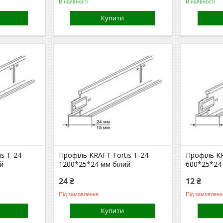
В наявності
В наявності
Купити
s Т-24
Профіль KRAFT Fortis Т-24
Профіль KR
й
1200*25*24 мм білий
600*25*24
24 ₴
12 ₴
Під замовлення
Під замовленн
Купити