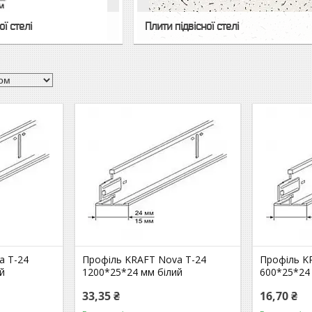
ї стелі
Плити підвісної стелі
a Т-24
Профіль KRAFТ Nova Т-24
Профіль K
й
1200*25*24 мм білий
600*25*24
33,35 ₴
16,70 ₴