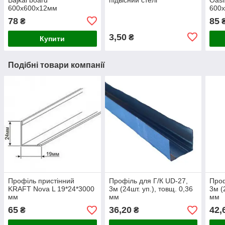
600х600х12мм
600
78
85
₴
3,50
₴
Купити
Подібні товари компанії
Профіль пристінний
Профіль для Г/К UD-27,
Проф
KRAFT Nova L 19*24*3000
3м (24шт. уп.), товщ. 0,36
3м (
мм
мм
мм
65
36,20
42,
₴
₴