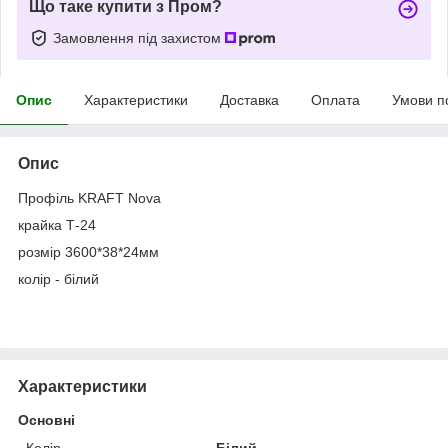
Що таке купити з Пром?
Замовлення під захистом
Опис
Характеристики
Доставка
Оплата
Умови п
Опис
Профіль KRAFТ Nova
крайка Т-24
розмір 3600*38*24мм
колір - білий
Характеристики
Основні
Колір
Білий