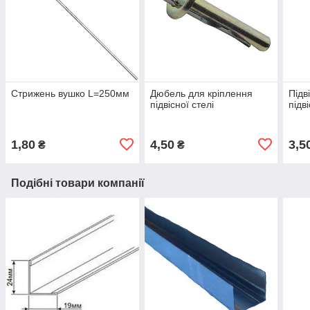
Стрижень вушко L=250мм
Дюбель для кріплення
Підв
підвісної стелі
підв
1,80
4,50
3,5
₴
₴
Подібні товари компанії