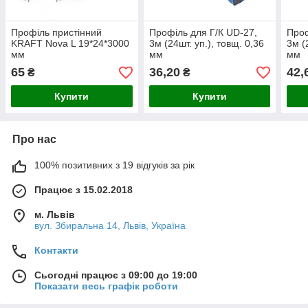
Профіль пристінний
Профіль для Г/К UD-27,
Проф
KRAFT Nova L 19*24*3000
3м (24шт. уп.), товщ. 0,36
3м (
мм
мм
мм
65
36,20
42,
₴
₴
Купити
Купити
Про нас
100% позитивних з 19 відгуків за рік
Працює з 15.02.2018
м. Львів
вул. Збиральна 14, Львів, Україна
Контакти
Сьогодні працює з 09:00 до 19:00
Показати весь графік роботи