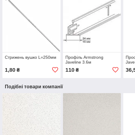
Стрижень вушко L=250мм
Профіль Armstrong
Проф
Javeline 3.6м
Jave
1,80
110
36,
₴
₴
Подібні товари компанії