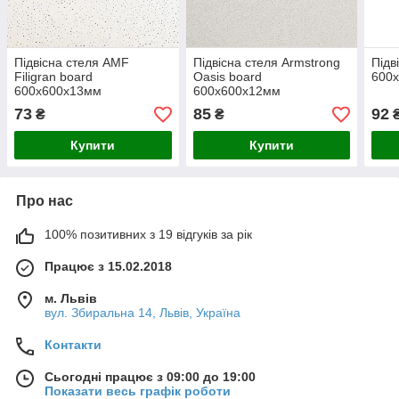
Підвісна стеля AMF
Підвісна стеля Armstrong
Підв
Filigran board
Oasis board
600
600х600х13мм
600х600х12мм
73
85
92
₴
₴
Купити
Купити
Про нас
100% позитивних з 19 відгуків за рік
Працює з 15.02.2018
м. Львів
вул. Збиральна 14, Львів, Україна
Контакти
Сьогодні працює з 09:00 до 19:00
Показати весь графік роботи