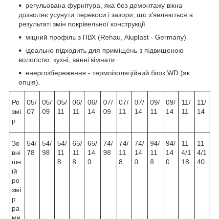
регульована фурнітура, яка без демонтажу вікна
дозволяє усунути перекоси і зазори, що з'являються в
результаті змін покрівельної конструкції
міцний профіль з ПВХ (Rehau, Aluplast - Germany)
ідеально підходить для приміщень з підвищеною
вологістю: кухні, ванні кімнати
енергозбереження - термоізоляційний блок WD (як
опція).
Ро
05/
05/
05/
06/
06/
07/
07/
07/
09/
09/
11/
11/
змі
07
09
11
11
14
09
11
14
11
14
11
14
р
Зо
54/
54/
54/
65/
65/
74/
74/
74/
94/
94/
11
11
вні
78
98
11
11
14
98
11
14
11
14
4/1
4/1
шн
8
8
0
8
0
8
0
18
40
ій
ро
змі
р
ра
ми