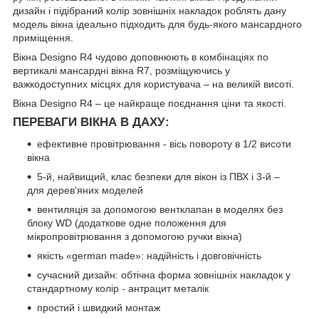
дизайн і підібраний колір зовнішніх накладок роблять дану
модель вікна ідеально підходить для будь-якого мансардного
приміщення.
Вікна Designo R4 чудово доповнюють в комбінаціях по
вертикалі мансардні вікна R7, розміщуючись у
важкодоступних місцях для користувача – на великій висоті.
Вікна Designo R4 – це найкраще поєднання ціни та якості.
ПЕРЕВАГИ ВІКНА В ДАХУ:
ефективне провітрювання - вісь повороту в 1/2 висоти
вікна
5-й, найвищий, клас безпеки для вікон із ПВХ і 3-й –
для дерев'яних моделей
вентиляція за допомогою вентклапан в моделях без
блоку WD (додаткове одне положення для
мікропровітрювання з допомогою ручки вікна)
якість «german made»: надійність і довговічність
сучасний дизайн: обтічна форма зовнішніх накладок у
стандартному колір - антрацит металік
простий і швидкий монтаж