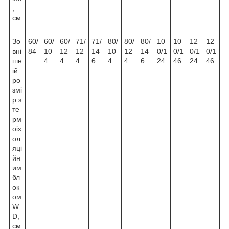
,
см
Зо
60/
60/
60/
71/
71/
80/
80/
80/
10
10
12
12
вні
84
10
12
12
14
10
12
14
0/1
0/1
0/1
0/1
шн
4
4
4
6
4
4
6
24
46
24
46
ій
ро
змі
р з
те
рм
оіз
ол
яці
йн
им
бл
ок
ом
W
D,
см