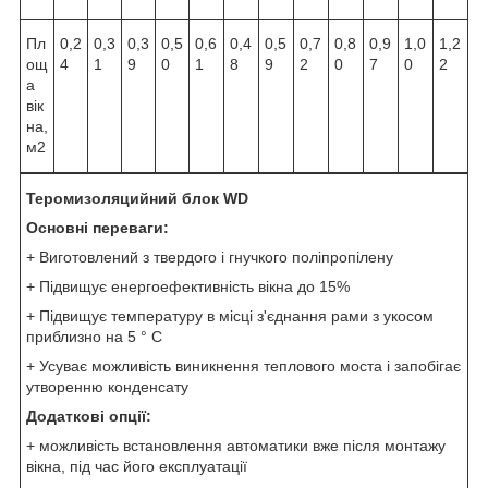
Пл
0,2
0,3
0,3
0,5
0,6
0,4
0,5
0,7
0,8
0,9
1,0
1,2
ощ
4
1
9
0
1
8
9
2
0
7
0
2
а
вік
на,
м
2
Теромизоляцийний блок WD
Основні переваги:
+ Виготовлений з твердого і гнучкого поліпропілену
+ Підвищує енергоефективність вікна до 15%
+ Підвищує температуру в місці з'єднання рами з укосом
приблизно на 5 ° C
+ Усуває можливість виникнення теплового моста і запобігає
утворенню конденсату
Додаткові опції:
+ можливість встановлення автоматики вже після монтажу
вікна, під час його експлуатації