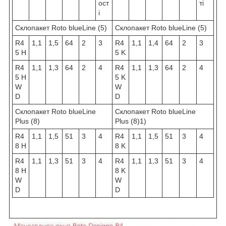
ост
ті
і
Склопакет Roto blueLine (5)
Склопакет Roto blueLine (5)
R4
1,1
1,5
64
2
3
R4
1,1
1,4
64
2
3
5 H
5 K
R4
1,1
1,3
64
2
4
R4
1,1
1,3
64
2
4
5 H
5 K
W
W
D
D
Склопакет Roto blueLine
Склопакет Roto blueLine
Plus (8)
Plus (8)1)
R4
1,1
1,5
51
3
4
R4
1,1
1,5
51
3
4
8 H
8 K
R4
1,1
1,3
51
3
4
R4
1,1
1,3
51
3
4
8 H
8 K
W
W
D
D