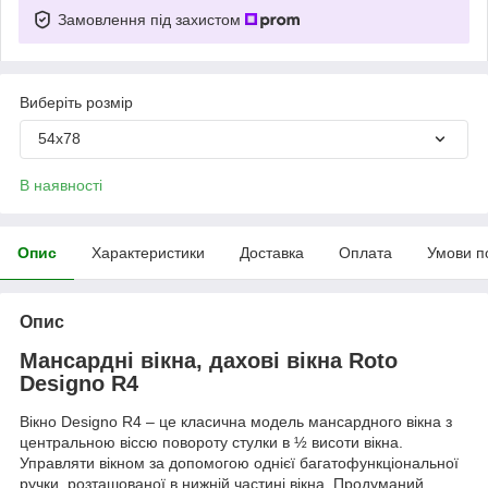
Замовлення під захистом
Виберіть розмір
54x78
В наявності
Опис
Характеристики
Доставка
Оплата
Умови п
Опис
Мансардні вікна, дахові вікна Roto
Designo R4
Вікно Designo R4 – це класична модель мансардного вікна з
центральною віссю повороту стулки в ½ висоти вікна.
Управляти вікном за допомогою однієї багатофункціональної
ручки, розташованої в нижній частині вікна. Продуманий