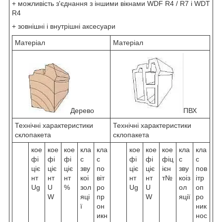
+ можливість з'єднання з іншими вікнами WDF R4 / R7 i WDT
R4
+ зовнішні і внутрішні аксесуари
Матеріал
Матеріал
Дерево
ПВХ
Технічні характеристики
Технічні характеристики
склопакета
склопакета
кое
кое
кое
кла
кла
кое
кое
кое
кла
кла
фі
фі
фі
с
с
фі
фі
фіц
с
с
ціє
ціє
ціє
зву
по
ціє
ціє
ієн
зву
пов
нт
нт
нт
коі
віт
нт
нт
т№
коіз
ітр
Ug
U
%
зол
ро
Ug
U
ол
оп
W
яці
пр
W
яції
ро
ї
он
ник
икн
нос