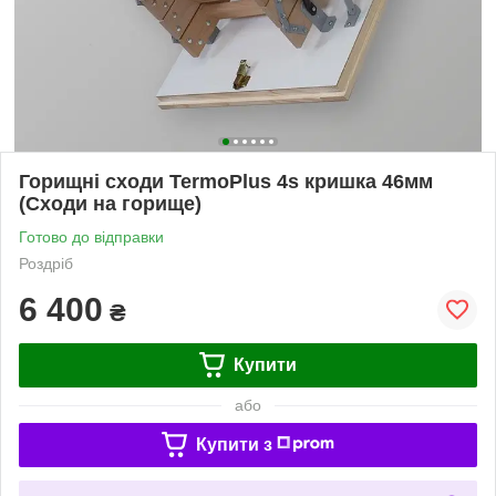
Горищні сходи TermoPlus 4s кришка 46мм
(Сходи на горище)
Готово до відправки
Роздріб
6 400
₴
Купити
або
Купити з