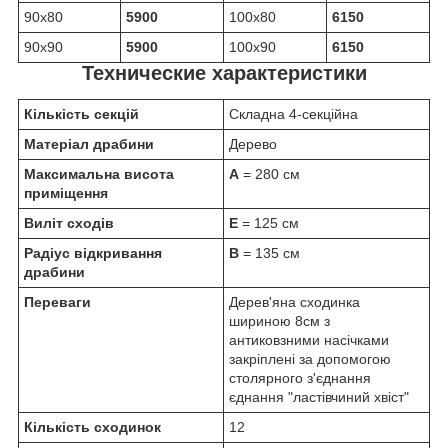
90х80
5900
100х80
6150
90х90
5900
100х90
6150
Технические характеристики
Кількість секцій
Складна 4-секційна
Матеріал драбини
Дерево
Максимальна висота
A
= 280 см
приміщення
Виліт сходів
E
= 125 см
Радіус відкривання
B
= 135 см
драбини
Переваги
Дерев'яна сходинка
шириною 8см з
антиковзними насічками
закріплені за допомогою
столярного з'єднання
єднання "ластівчиний хвіст"
Кількість сходинок
12