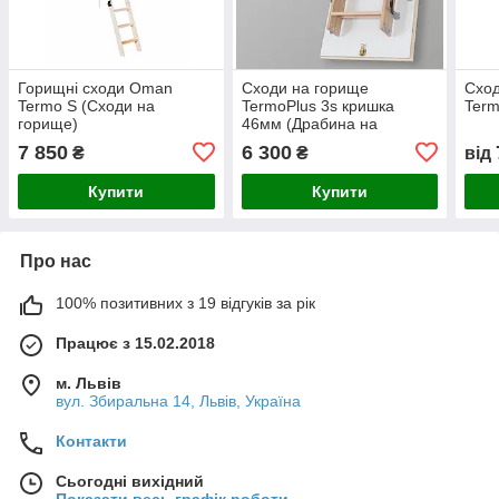
Горищні сходи Oman
Сходи на горище
Сход
Termo S (Сходи на
TermoPlus 3s кришка
Term
горище)
46мм (Драбина на
горище)
7 850
6 300
₴
₴
від
Купити
Купити
Про нас
100% позитивних з 19 відгуків за рік
Працює з 15.02.2018
м. Львів
вул. Збиральна 14, Львів, Україна
Контакти
Сьогодні вихідний
Показати весь графік роботи