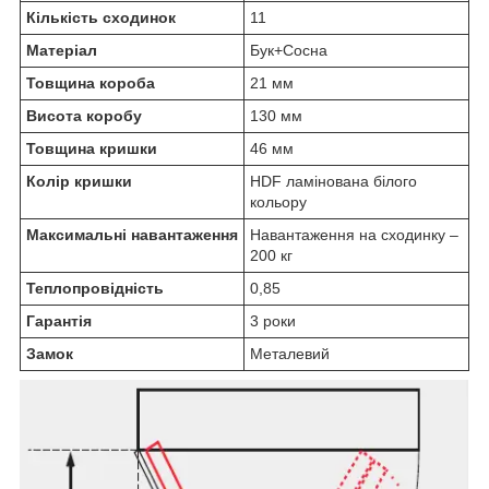
Кількість сходинок
11
Матеріал
Бук+Сосна
Товщина короба
21 мм
Висота коробу
130 мм
Товщина кришки
46 мм
Колір кришки
HDF ламінована білого
кольору
Максимальні навантаження
Навантаження на сходинку –
200 кг
Теплопровідність
0,85
Гарантія
3 роки
Замок
Металевий