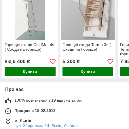
Горищні сходи ColdMet 4s
Горищні сходи Termo 3s (
Гор
( Сходи на горище)
Сходи на Горище)
Term
гор
6 400
5 300
7 8
від
₴
₴
Купити
Купити
Про нас
100% позитивних з 19 відгуків за рік
Працює з 15.02.2018
м. Львів
вул. Збиральна 14, Львів, Україна