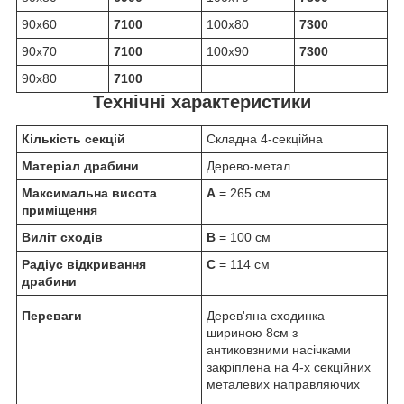
90х60
7100
100х80
7300
90х70
7100
100х90
7300
90х80
7100
Технічні характеристики
Кількість секцій
Складна 4-секційна
Матеріал драбини
Дерево-метал
Максимальна висота
A
= 265 см
приміщення
Виліт сходів
B
= 100 см
Радіус відкривання
C
= 114 см
драбини
Переваги
Дерев'яна сходинка
шириною 8см з
антиковзними насічками
закріплена на 4-х секційних
металевих направляючих