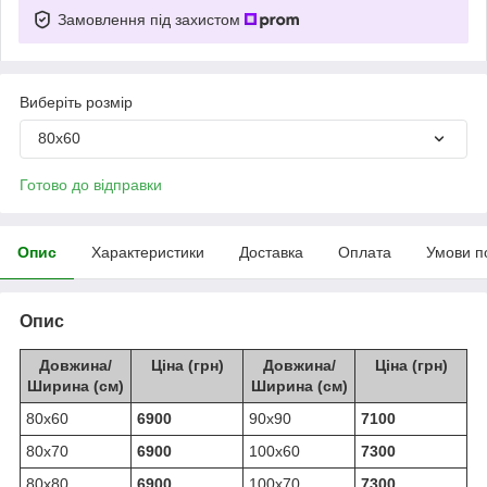
Замовлення під захистом
Виберіть розмір
80х60
Готово до відправки
Опис
Характеристики
Доставка
Оплата
Умови п
Опис
Довжина/
Ціна (грн)
Довжина/
Ціна (грн)
Ширина (см)
Ширина (см)
80х60
6900
90х90
7100
80х70
6900
100х60
7300
80х80
6900
100х70
7300