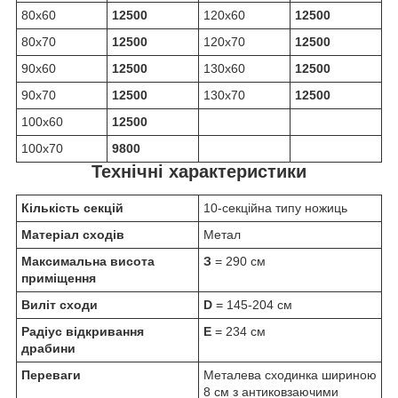
80х60
12500
120х60
12500
80х70
12500
120х70
12500
90х60
12500
130х60
12500
90х70
12500
130х70
12500
100х60
12500
100х70
9800
Технічні характеристики
Кількість секцій
10-секційна типу ножиць
Матеріал сходів
Метал
Максимальна висота
З
= 290 см
приміщення
Виліт сходи
D
= 145-204 см
Радіус відкривання
E
= 234 см
драбини
Переваги
Металева сходинка шириною
8 см з антиковзаючими