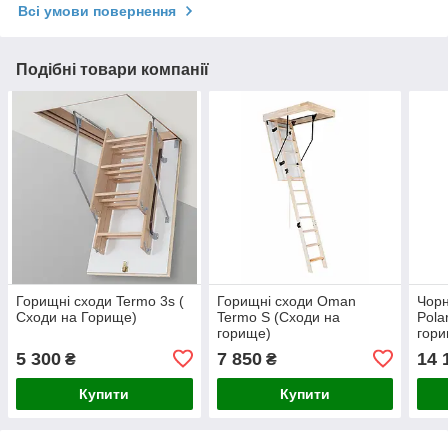
Всі умови повернення
Подібні товари компанії
Горищні сходи Termo 3s (
Горищні сходи Oman
Чорн
Сходи на Горище)
Termo S (Сходи на
Pola
горище)
гор
5 300
7 850
14 
₴
₴
Купити
Купити