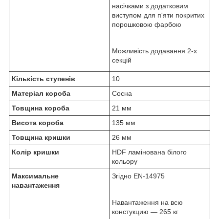
насічками з додатковим
виступом для п'яти покритих
порошковою фарбою
Можливість додавання 2-х
секцій
Кількість ступенів
10
Матеріал короба
Сосна
Товщина короба
21 мм
Висота короба
135 мм
Товщина кришки
26 мм
Колір кришки
HDF ламінована білого
кольору
Максимальне
Згідно EN-14975
навантаження
Навантаження на всю
констукцию — 265 кг