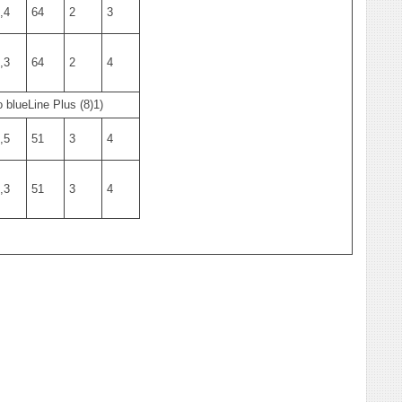
,4
64
2
3
,3
64
2
4
blueLine Plus (8)1)
,5
51
3
4
,3
51
3
4