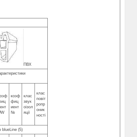
ПВХ
арактеристики
клас
коэф
коэф
клас
повіт
фиц
фиц
звук
ропр
иент
иент
оізол
оник
UW
№
яції
ності
 blueLine (5)