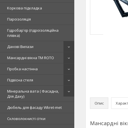
Коркова підкладка
Пароізоляція
Гідробар'єр (гідроізоляційна
плівка)
Дахові Вилази
Мансардні вікна TM ROTO
Пробка настінна
Підвісна стеля
Мінеральна вата ( Фасадна,
Для Даху)
Опис
Харак
Дюбель для фасаду Wkret-met
Скловолокнисті сітки
Мансардні вікн