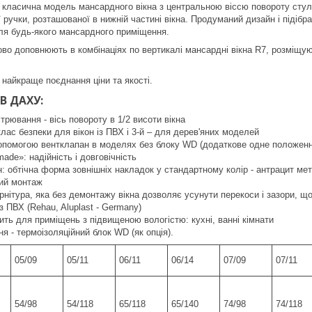
е класична модель мансардного вікна з центральною віссю повороту стулк
 ручки, розташованої в нижній частині вікна. Продуманий дизайн і підібр
ля будь-якого мансардного приміщення.
ово доповнюють в комбінаціях по вертикалі мансардні вікна R7, розміщу
 найкраще поєднання ціни та якості.
В ДАХУ:
трювання - вісь повороту в 1/2 висоти вікна
клас безпеки для вікон із ПВХ і 3-й – для дерев'яних моделей
допомогою вентклапан в моделях без блоку WD (додаткове одне положенн
ade»: надійність і довговічність
: обтічна форма зовнішніх накладок у стандартному колір - антрацит мет
кий монтаж
нітура, яка без демонтажу вікна дозволяє усунути перекоси і зазори, що 
з ПВХ (Rehau, Aluplast - Germany)
ить для приміщень з підвищеною вологістю: кухні, ванні кімнати
я - термоізоляційний блок WD (як опція).
05/09
05/11
06/11
06/14
07/09
07/11
54/98
54/118
65/118
65/140
74/98
74/118