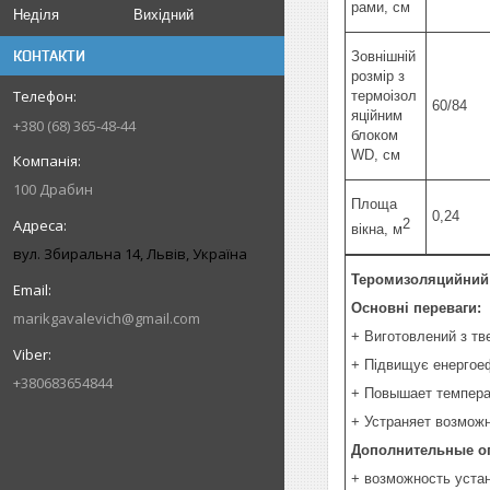
рами, см
Неділя
Вихідний
КОНТАКТИ
Зовнішній
розмір з
термоізол
60/84
яційним
+380 (68) 365-48-44
блоком
WD, см
100 Драбин
Площа
0,24
2
вікна, м
вул. Збиральна 14, Львів, Україна
Теромизоляцийний
Основні переваги:
marikgavalevich@gmail.com
+ Виготовлений з тве
+ Підвищує енергоеф
+380683654844
+ Повышает температ
+ Устраняет возмож
Дополнительные о
+ возможность устан