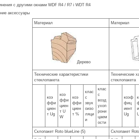
инения с другими окнами WDF R4 / R7 i WDT R4
нние аксессуары
Материал
Материал
Дерево
Технические характеристики
Технические х
стеклопакета
стеклопакета
клас
клас
коэ
с
коэ
коэ
с
коэф
ффи
возд
ффи
ффи
звук
фиц
циен
ухоп
циен
циен
оизо
иент
т U
рони
т Ug
т %
ляци
Ug
W
цаем
и
ости
Склопакет Roto blueLine (5)
Склопакет Roto