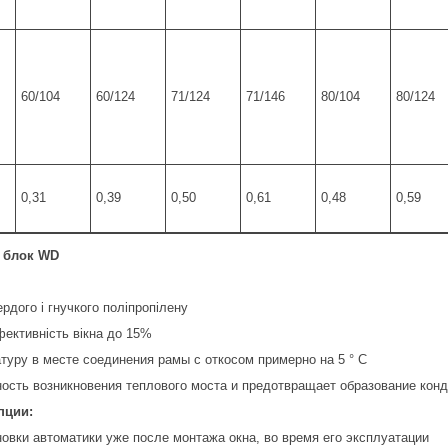
60/104
60/124
71/124
71/146
80/104
80/124
0,31
0,39
0,50
0,61
0,48
0,59
 блок WD
рдого і гнучкого поліпропілену
ективність вікна до 15%
уру в месте соединения рамы с откосом примерно на 5 ° C
ность возникновения теплового моста и предотвращает образование кон
пции:
овки автоматики уже после монтажа окна, во время его эксплуатации