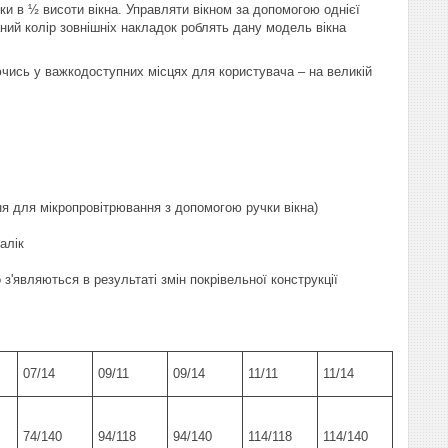
и в ½ висоти вікна. Управляти вікном за допомогою однієї
аний колір зовнішніх накладок роблять дану модель вікна
ючись у важкодоступних місцях для користувача – на великій
я для мікропровітрювання з допомогою ручки вікна)
алік
з'являються в результаті змін покрівельної конструкції
07/14
09/11
09/14
11/11
11/14
74/140
94/118
94/140
114/118
114/140