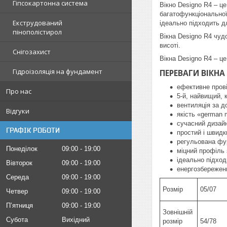
Гіпсокартонна система
Вікно Designo R4 – ц
багатофункціональної
Екструдований
ідеально підходить д
пінополістирол
Вікна Designo R4 чуд
висоті.
Снігозахист
Вікна Designo R4 – це
Гідроізоляція на фундамент
ПЕРЕВАГИ ВІКНА 
ефективне прові
Про нас
5-й, найвищий, 
вентиляція за 
Відгуки
якість «german m
сучасний дизайн
ГРАФІК РОБОТИ
простий і швид
регульована фур
Понеділок
09:00
19:00
міцний профіль 
ідеально підход
Вівторок
09:00
19:00
енергозбереженн
Середа
09:00
19:00
Розмір
05/07
Четвер
09:00
19:00
Пʼятниця
09:00
19:00
Зовнішній
Субота
Вихідний
розмір
54/78