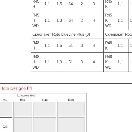
R45
R45
1,1
1,5
64
2
3
1,1
1
H
K
R45
R45
H
1,1
1,3
64
2
4
K
1,1
1
WD
WD
Склопакет Roto blueLine Plus (8)
Склопакет Roto 
R48
R48
1,1
1,5
51
3
4
1,1
1
H
K
R48
R48
H
1,1
1,3
51
3
4
K
1,1
1
WD
WD