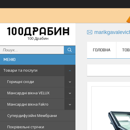
marikgavalevi
100 Драбин
ГОЛОВНА
ТОВ
Товари та послуги
Горищні сходи
Мансардні вікна VELUX
Мансардні вікна Fakro
Супердифузійні Мембрани
Покрівельні стрічки