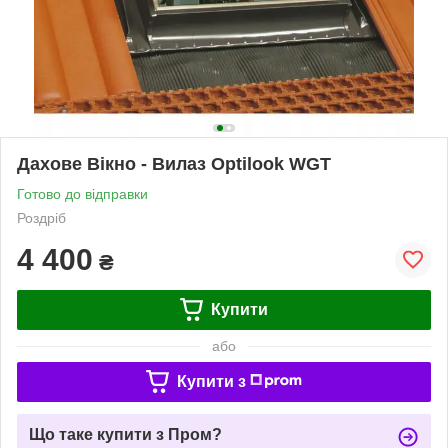
Дахове Вікно - Вилаз Optilook WGT
Готово до відправки
Роздріб
4 400
₴
Купити
або
Купити з
Що таке купити з Пром?