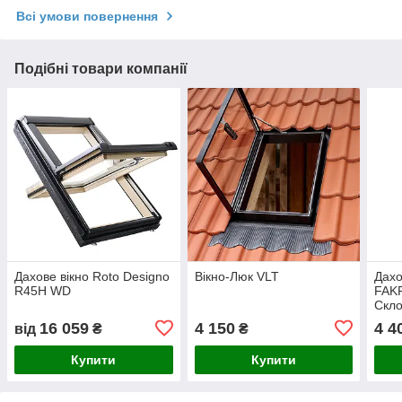
Всі умови повернення
Подібні товари компанії
Дахове вікно Roto Designo
Вікно-Люк VLT
Дахо
R45H WD
FAK
Скл
16 059
4 150
4 4
від
₴
₴
Купити
Купити