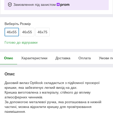
Замовлення під захистом
Виберіть Розмір
46x55
46х55
46х75
Готово до відправки
Опис
Характеристики
Доставка
Оплата
Умови п
Опис
Даховий вилаз Optilook складається з підйомної прозорої
кришки, яка забезпечує легкий вихід на дах.
Кришка виготовлена з матеріалу, стійкого до впливу
атмосферних чинників.
За допомогою металевої ручка, яка розташована в нижній
частині, можна відхилити кришку для провітрювання
приміщення.