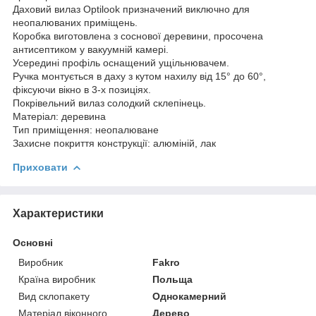
Даховий вилаз Optilook призначений виключно для
неопалюваних приміщень.
Коробка виготовлена з соснової деревини, просочена
антисептиком у вакуумній камері.
Усередині профіль оснащений ущільнювачем.
Ручка монтується в даху з кутом нахилу від 15° до 60°,
фіксуючи вікно в 3-х позиціях.
Покрівельний вилаз солодкий склепінець.
Матеріал: деревина
Тип приміщення: неопалюване
Захисне покриття конструкції: алюміній, лак
Приховати
Характеристики
Основні
Виробник
Fakro
Країна виробник
Польща
Вид склопакету
Однокамерний
Матеріал віконного
Дерево