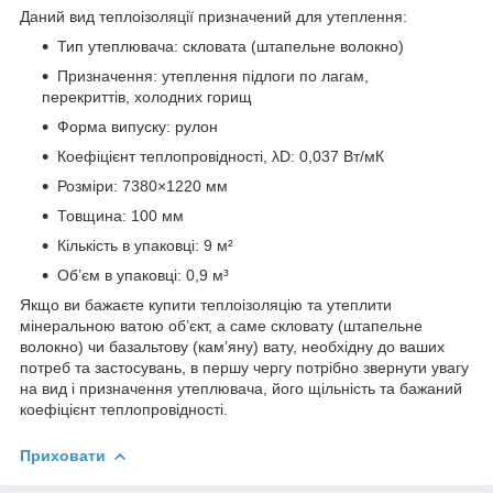
Даний вид теплоізоляції призначений для утеплення:
Тип утеплювача: скловата (штапельне волокно)
Призначення: утеплення підлоги по лагам,
перекриттів, холодних горищ
Форма випуску: рулон
Коефіцієнт теплопровідності, λD: 0,037 Вт/мК
Розміри: 7380×1220 мм
Товщина: 100 мм
Кількість в упаковці: 9 м²
Об’єм в упаковці: 0,9 м³
Якщо ви бажаєте купити теплоізоляцію та утеплити
мінеральною ватою об’єкт, а саме скловату (штапельне
волокно) чи базальтову (кам’яну) вату, необхідну до ваших
потреб та застосувань, в першу чергу потрібно звернути увагу
на вид і призначення утеплювача, його щільність та бажаний
коефіцієнт теплопровідності.
Приховати