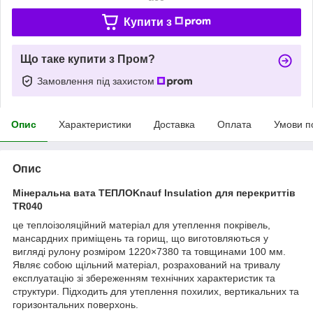
Купити з
Що таке купити з Пром?
Замовлення під захистом
Опис
Характеристики
Доставка
Оплата
Умови п
Опис
Мінеральна вата ТЕПЛОKnauf Insulation для перекриттів
TR040
це теплоізоляційний матеріал для утеплення покрівель,
мансардних приміщень та горищ, що виготовляються у
вигляді рулону розміром 1220×7380 та товщинами 100 мм.
Являє собою щільний матеріал, розрахований на тривалу
експлуатацію зі збереженням технічних характеристик та
структури. Підходить для утеплення похилих, вертикальних та
горизонтальних поверхонь.