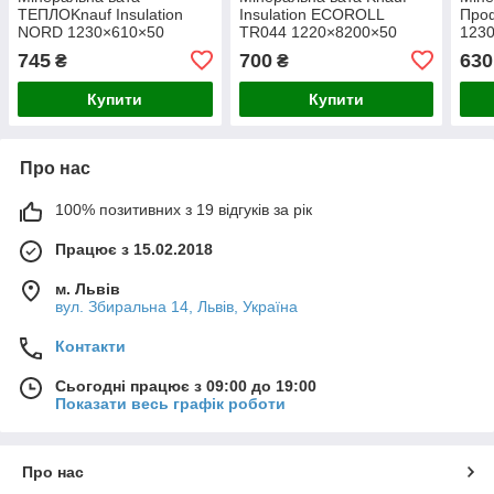
ТЕПЛОKnauf Insulation
Insulation ECOROLL
Про
NORD 1230×610×50
TR044 1220×8200×50
123
745
700
630
₴
₴
Купити
Купити
Про нас
100% позитивних з 19 відгуків за рік
Працює з 15.02.2018
м. Львів
вул. Збиральна 14, Львів, Україна
Контакти
Сьогодні працює з 09:00 до 19:00
Показати весь графік роботи
Про нас