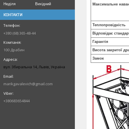
Неділя
Вихідний
Максимальне нава
КОНТАКТИ
Теплопровідність
+380 (68) 365-48-44
Відповідає стандар
Гарантія
100 Драбин
Висота закритої др
Замок
вул. Збиральна 14, Львів, Україна
marikgavalevich@gmail.com
+380683654844