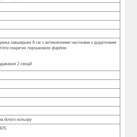
инка завширшки 8 см з антиковзними насічками з додатковим
п'яти покритих порошковою фарбою
давання 2 секцій
а білого кольору
4975