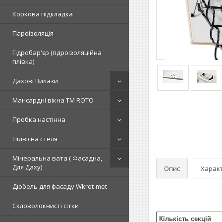
Коркова підкладка
Пароізоляція
Гідробар'єр (гідроізоляційна
плівка)
Дахові Вилази
Мансардні вікна TM ROTO
Пробка настінна
Підвісна стеля
Мінеральна вата ( Фасадна,
Для Даху)
Опис
Харак
Дюбель для фасаду Wkret-met
Скловолокнисті сітки
Кількість секцій