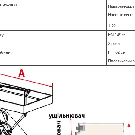
нтаження
Навантаження 
Навантаження 
1,22
ту
EN 14975
2 роки
абини
F
= 62 см
Пластиковий 