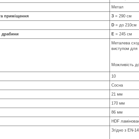
Метал
та приміщення
З
= 290 см
D
= до 210см
я драбини
E
= 245 см
Металева сход
виступом для 
Можливість до
10
Сосна
21 мм
170 мм
86 мм
HDF ламінован
Згідно з EN-1