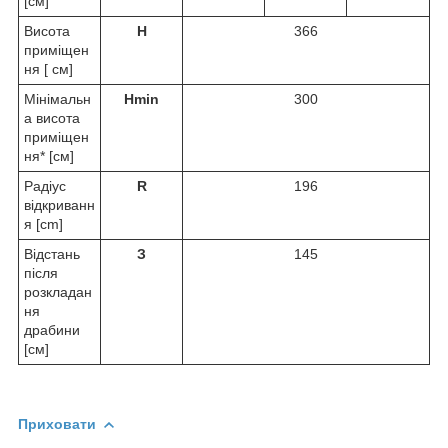
[см]
Висота
H
366
приміщен
ня [ см]
Мінімальн
Hmin
300
а висота
приміщен
ня* [см]
Радіус
R
196
відкриванн
я [cm]
Відстань
З
145
після
розкладан
ня
драбини
[см]
Приховати