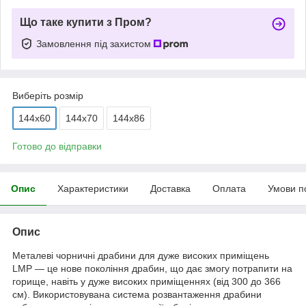
Що таке купити з Пром?
Замовлення під захистом
Виберіть розмір
144x60
144х70
144х86
Готово до відправки
Опис
Характеристики
Доставка
Оплата
Умови п
Опис
Металеві чорничні драбини для дуже високих приміщень
LMP — це нове покоління драбин, що дає змогу потрапити на
горище, навіть у дуже високих приміщеннях (від 300 до 366
см). Використовувана система розвантаження драбини