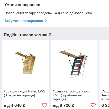
Умови повернення
Повернення товару впродовж 14 днів за домовленістю
Всі умови повернення
Подібні товари компанії
Горищні сходи Fakro LWS
Сходи на горище Fakro
Сход
( Сходи на горище)
LMK ( Драбина на
Term
горище)
46мм
гор
4 640
8 720
6 3
від
₴
від
₴