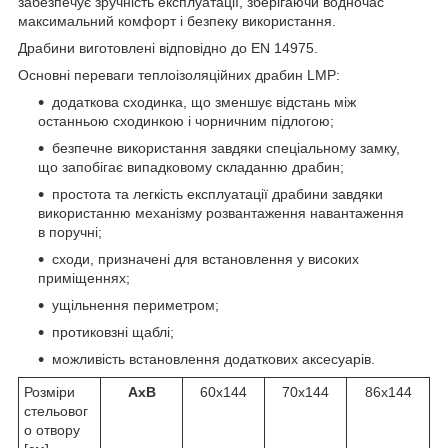
забезпечує зручність експлуатації, зберігаючи водночас
максимальний комфорт і безпеку використання.
Драбини виготовлені відповідно до EN 14975.
Основні переваги теплоізоляційних драбин LMP:
додаткова сходинка, що зменшує відстань між
останньою сходинкою і чорничним підлогою;
безпечне використання завдяки спеціальному замку,
що запобігає випадковому складанню драбин;
простота та легкість експлуатації драбини завдяки
використанню механізму розвантаження навантаження
в поручні;
сходи, призначені для встановлення у високих
приміщеннях;
ущільнення периметром;
протиковзні щаблі;
можливість встановлення додаткових аксесуарів.
Розміри
AxB
60x144
70x144
86x144
стельовог
о отвору