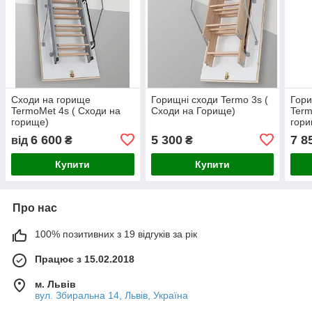
Сходи на горище
Горищні сходи Termo 3s (
Гор
TermoMet 4s ( Сходи на
Сходи на Горище)
Term
горище)
гор
6 600
5 300
7 8
від
₴
₴
Купити
Купити
Про нас
100% позитивних з 19 відгуків за рік
Працює з 15.02.2018
м. Львів
вул. Збиральна 14, Львів, Україна