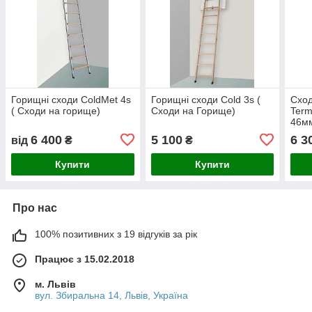
Горищні сходи ColdMet 4s
Горищні сходи Cold 3s (
Сход
( Сходи на горище)
Сходи на Горище)
Term
46мм
гор
6 400
5 100
6 3
від
₴
₴
Купити
Купити
Про нас
100% позитивних з 19 відгуків за рік
Працює з 15.02.2018
м. Львів
вул. Збиральна 14, Львів, Україна