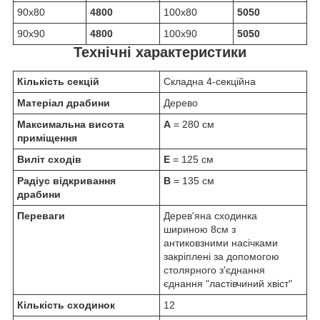
90х80
4800
100х80
5050
90х90
4800
100х90
5050
Технічні характеристики
Кількість секцій
Складна 4-секційна
Матеріал драбини
Дерево
Максимальна висота
A
= 280 см
приміщення
Виліт сходів
E
= 125 см
Радіус відкривання
B
= 135 см
драбини
Переваги
Дерев'яна сходинка
шириною 8см з
антиковзними насічками
закріплені за допомогою
столярного з'єднання
єднання "ластівчиний хвіст"
Кількість сходинок
12