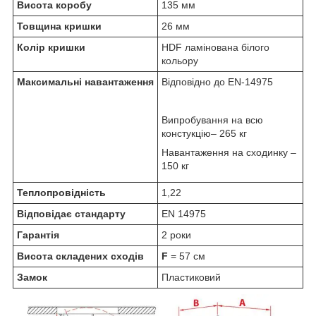
Висота коробу
135 мм
Товщина кришки
26 мм
Колір кришки
HDF ламінована білого
кольору
Максимальні навантаження
Відповідно до EN-14975
Випробування на всю
констукцію– 265 кг
Навантаження на сходинку –
150 кг
Теплопровідність
1,22
Відповідає стандарту
EN 14975
Гарантія
2 роки
Висота складених сходів
F
= 57 см
Замок
Пластиковий