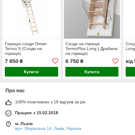
Горищні сходи Oman
Сходи на горище
Сход
Termo S (Сходи на
TermoPlus Long ( Драбина
Long
горище)
на горище)
7 850
6 750
₴
₴
від
Купити
Купити
Про нас
100% позитивних з 19 відгуків за рік
Працює з 15.02.2018
м. Львів
вул. Збиральна 14, Львів, Україна