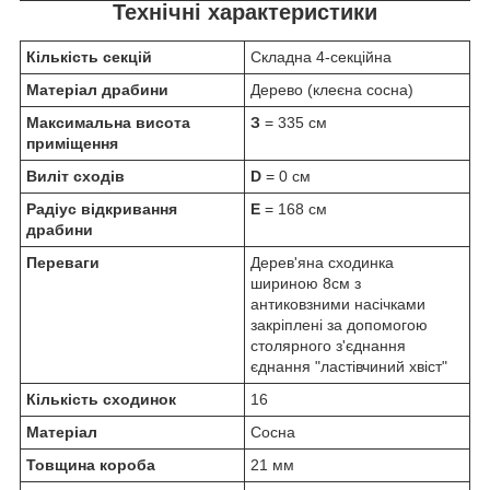
Технічні характеристики
Кількість секцій
Складна 4-секційна
Матеріал драбини
Дерево (клеєна сосна)
Максимальна висота
З
= 335 см
приміщення
Виліт сходів
D
= 0 см
Радіус відкривання
E
= 168 см
драбини
Переваги
Дерев'яна сходинка
шириною 8см з
антиковзними насічками
закріплені за допомогою
столярного з'єднання
єднання "ластівчиний хвіст"
Кількість сходинок
16
Матеріал
Сосна
Товщина короба
21 мм