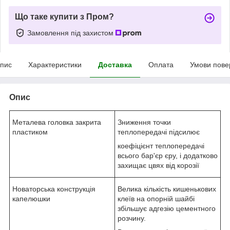
Що таке купити з Пром?
Замовлення під захистом
пис
Характеристики
Доставка
Оплата
Умови пове
Опис
Металева головка закрита
Зниження точки
пластиком
теплопередачі підсилює
коефіцієнт теплопередачі
всього бар'єр єру, і додатково
захищає цвях від корозії
Новаторська конструкція
Велика кількість кишенькових
капелюшки
клеїв на опорній шайбі
збільшує адгезію цементного
розчину.