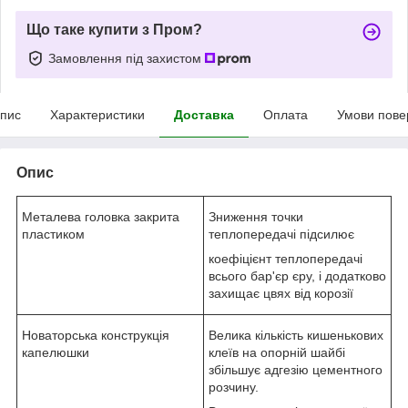
Що таке купити з Пром?
Замовлення під захистом
пис
Характеристики
Доставка
Оплата
Умови пове
Опис
Металева головка закрита
Зниження точки
пластиком
теплопередачі підсилює
коефіцієнт теплопередачі
всього бар'єр єру, і додатково
захищає цвях від корозії
Новаторська конструкція
Велика кількість кишенькових
капелюшки
клеїв на опорній шайбі
збільшує адгезію цементного
розчину.