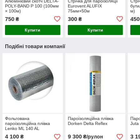
Алюмінієвий скотч DELTA-
Стрічка для пароізоляції
Стрі
POLY-BAND P 100 (100мм
Eurovent ALUFIX
бути
× 100м)
75мм×50м
м)
750
300
450
₴
₴
Купити
Купити
Подібні товари компанії
Фольгована
Пароізоляційна плівка
Паро
пароізоляційна плівка
Dorken Delta Reflex
Juta
Lenko ML 140 AL
4 100
9 300
3 1
₴
₴/рулон