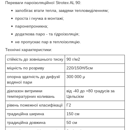
Переваги пароізоляційної Strotex AL 90:
запобігає втати тепла, завдяки тепловиділенням;
проста і гнучка в монтажі;
паронепроникна;
додаткова паро - та гідроізоляція;
не пропускає пар в теплоізоляцію.
Технічні характеристики:
стійкість до зовнішнього тиску
90 г/м2
міцність по розриву
220/150Н/5см
опорна здатність до дифузії
300 000 μ
водяної пари
діапазон витримки
від -40 до +80 градусів за
температурних коливань
Цельсієм
рівень пожежної класифікації
Г2
традиційна ширина
150 см
традиційна довжина
50 см