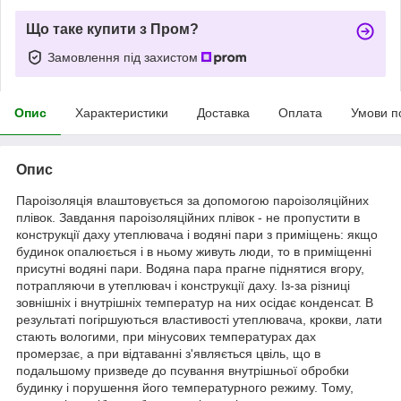
Що таке купити з Пром?
Замовлення під захистом
Опис
Характеристики
Доставка
Оплата
Умови п
Опис
Пароізоляція влаштовується за допомогою пароізоляційних
плівок. Завдання пароізоляційних плівок - не пропустити в
конструкції даху утеплювача і водяні пари з приміщень: якщо
будинок опалюється і в ньому живуть люди, то в приміщенні
присутні водяні пари. Водяна пара прагне піднятися вгору,
потрапляючи в утеплювач і конструкції даху. Із-за різниці
зовнішніх і внутрішніх температур на них осідає конденсат. В
результаті погіршуються властивості утеплювача, крокви, лати
стають вологими, при мінусових температурах дах
промерзає, а при відтаванні з'являється цвіль, що в
подальшому призведе до псування внутрішньої обробки
будинку і порушення його температурного режиму. Тому,