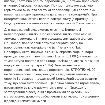
власне, і потрібно робити пароізоляцію, що також прописано
в чинних будівельних нормах. При монтажі дуже важливо
герметично виконати всі стики пароізоляції (між полотнами
плівки та в місцях примикань до елементів конструкції). При
негерметичних стиках вологе повітря знизу (з приміщень)
буде проникати в теплоізоляцію і погіршувати її властивості.
Для пароізоляції використовуються поліетиленові
неперфоровані плівки. Поліетиленові плівки бувають: не
армовані, армовані, і плівки з додатковим шаром фольги.
При виборі пароізоляції потрібно звертати увагу на
паропроникність матеріалу - δ (мг / кв.м х ч х Па).
Паропроникність показує, скільки міліграмів водяної пари
проходить через плівку площею 1 кв.м по 1:00 (за умови, що
температура повітря в обох сторін плівки однакова, а різниця
парціального тиску пари - 1 Па). Чим нижче число
паропроникності, тим краще пароізоляція. STROTEX AL 90 -
це багатошарова плівка, яка здатна відбивати теплову
енергію і створювати додатковий ізоляційний ефект завдяки
тому, що вона металізована. Ця плівка запобігає втраті тепла,
викликаного вільною циркуляцією повітря. Знаходить
застосування в поєднанні з проміжними покрівельними
матеріалами, дозволяє забезпечити в житлових приміщеннях
відповідні кліматичні умови.