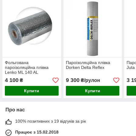
Фольгована
Пароізоляційна плівка
Паро
пароізоляційна плівка
Dorken Delta Reflex
Juta
Lenko ML 140 AL
4 100
9 300
3 1
₴
₴/рулон
Купити
Купити
Про нас
100% позитивних з 19 відгуків за рік
Працює з 15.02.2018