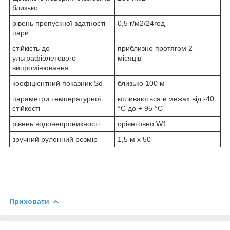
близько
рівень пропускної здатності
0,5 г/м2/24год
пари
стійкість до
приблизно протягом 2
ультрафіолетового
місяців
випромінювання
коефіцієнтний показник Sd
близько 100 м
параметри температурної
коливаються в межах від -40
стійкості
°C до + 95 °С
рівень водонепроникності
орієнтовно W1
зручний рулонний розмір
1,5 м х 50
Приховати