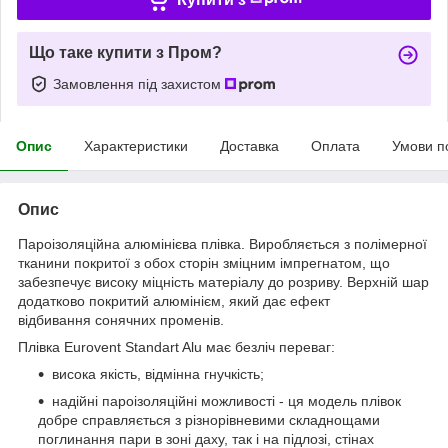
Що таке купити з Пром?
Замовлення під захистом
Опис
Характеристики
Доставка
Оплата
Умови п
Опис
Пароізоляційна алюмінієва плівка. Виробляється з полімерної
тканини покритої з обох сторін зміцним імпрегнатом, що
забезпечує високу міцність матеріалу до розриву. Верхній шар
додатково покритий алюмінієм, який дає ефект
відбивання сонячних променів.
Плівка Eurovent Standart Alu має безліч переваг:
висока якість, відмінна гнучкість;
надійні пароізоляційні можливості - ця модель плівок
добре справляється з різнорівневими складнощами
поглинання пари в зоні даху, так і на підлозі, стінах