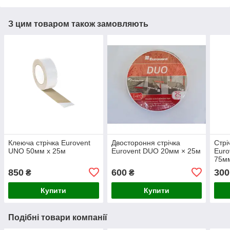
З цим товаром також замовляють
Клеюча стрічка Eurovent
Двостороння стрічка
Стрі
UNO 50мм х 25м
Eurovent DUO 20мм × 25м
Euro
75м
850
600
300
₴
₴
Купити
Купити
Подібні товари компанії