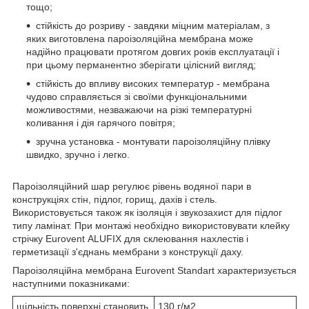
тощо;
стійкість до розриву - завдяки міцним матеріалам, з
яких виготовлена пароізоляційна мембрана може
надійно працювати протягом довгих років експлуатації і
при цьому перманентно зберігати цілісний вигляд;
стійкість до впливу високих температур - мембрана
чудово справляється зі своїми функціональними
можливостями, незважаючи на різкі температурні
коливання і дія гарячого повітря;
зручна установка - монтувати пароізоляційну плівку
швидко, зручно і легко.
Пароізоляційний шар регулює рівень водяної пари в
конструкціях стін, підлог, горищ, дахів і стель.
Використовується також як ізоляція і звукозахист для підлог
типу ламінат. При монтажі необхідно використовувати клейку
стрічку Eurovent АLUFIX для склеювання нахлестів і
герметизації з'єднань мембрани з конструкції даху.
Пароізоляційна мембрана Eurovent Standart характеризується
наступними показниками:
щільність поверхні становить
130 г/м2