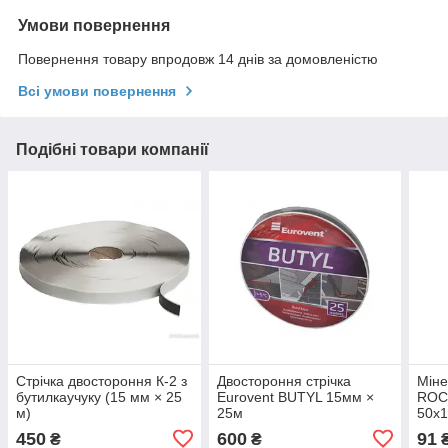
Умови повернення
Повернення товару впродовж 14 днів за домовленістю
Всі умови повернення
Подібні товари компанії
Стрічка двостороння К-2 з
Двостороння стрічка
Міне
бутилкаучуку (15 мм × 25
Eurovent BUTYL 15мм ×
ROC
м)
25м
50х1
упак
450
600
91
₴
₴
₴