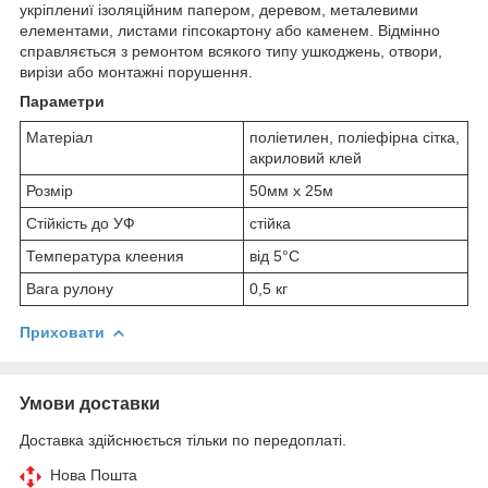
укріплениї ізоляційним папером, деревом, металевими
елементами, листами гіпсокартону або каменем. Відмінно
справляється з ремонтом всякого типу ушкоджень, отвори,
вирізи або монтажні порушення.
Параметри
Матеріал
поліетилен, поліефірна сітка,
акриловий клей
Розмір
50мм х 25м
Стійкість до УФ
стійка
Температура клеения
від 5°C
Вага рулону
0,5 кг
Приховати
Умови доставки
Доставка здійснюється тільки по передоплаті.
Нова Пошта