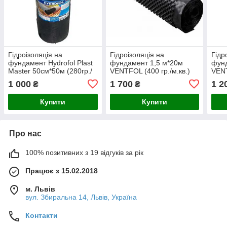
Гідроізоляція на
Гідроізоляція на
Гідр
фундамент Hydrofol Plast
фундамент 1,5 м*20м
фунд
Master 50см*50м (280гр./
VENTFOL (400 гр./м.кв.)
VENT
м. кв.)
1 000
1 700
1 2
₴
₴
Купити
Купити
Про нас
100% позитивних з 19 відгуків за рік
Працює з 15.02.2018
м. Львів
вул. Збиральна 14, Львів, Україна
Контакти