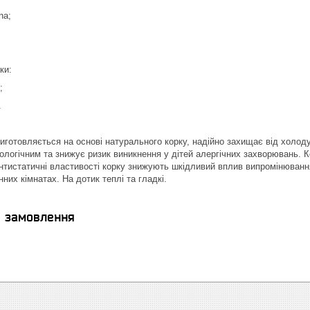
na;
ки:
;
.
отовляється на основі натурального корку, надійно захищає від холоду,
кологічним та знижує ризик виникнення у дітей алергічних захворювань. 
 Антистатичні властивості корку знижують шкідливий вплив випромінюванн
них кімнатах. На дотик теплі та гладкі.
я замовлення