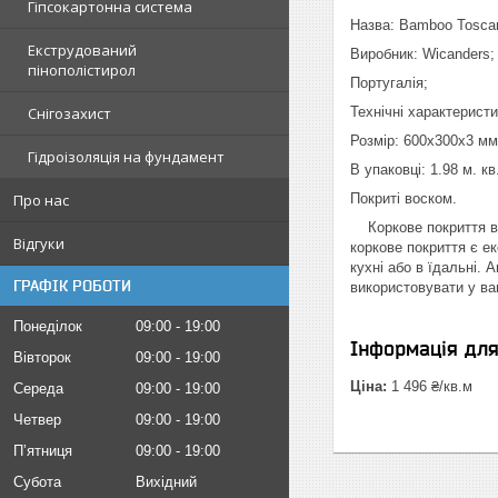
Гіпсокартонна система
Назва: Bamboo Tosca
Екструдований
Виробник: Wicanders;
пінополістирол
Португалія;
Технічні характеристи
Снігозахист
Розмір: 600х300х3 мм
Гідроізоляція на фундамент
В упаковці: 1.98 м. кв
Покриті воском.
Про нас
Коркове покриття виг
Відгуки
коркове покриття є е
кухні або в їдальні.
ГРАФІК РОБОТИ
використовувати у ван
Понеділок
09:00
19:00
Інформація дл
Вівторок
09:00
19:00
Ціна:
1 496 ₴/кв.м
Середа
09:00
19:00
Четвер
09:00
19:00
Пʼятниця
09:00
19:00
Субота
Вихідний