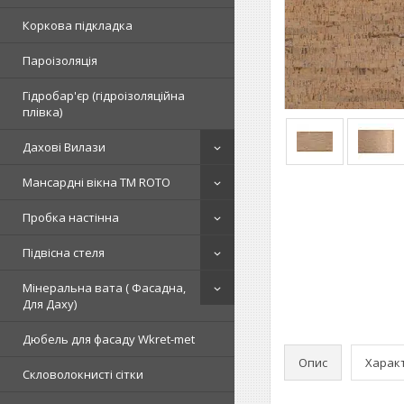
Коркова підкладка
Пароізоляція
Гідробар'єр (гідроізоляційна
плівка)
Дахові Вилази
Мансардні вікна TM ROTO
Пробка настінна
Підвісна стеля
Мінеральна вата ( Фасадна,
Для Даху)
Дюбель для фасаду Wkret-met
Опис
Харак
Скловолокнисті сітки