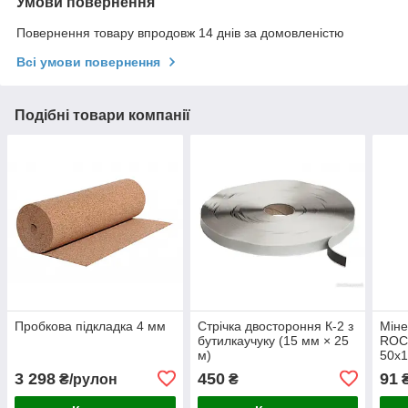
Умови повернення
Повернення товару впродовж 14 днів за домовленістю
Всі умови повернення
Подібні товари компанії
Пробкова підкладка 4 мм
Стрічка двостороння К-2 з
Міне
бутилкаучуку (15 мм × 25
ROC
м)
50х1
упак
3 298
450
91
₴/рулон
₴
₴