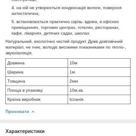
на ній не утворюється конденсація вологи, поверхня
антистатична;
встановлюється практично скрізь: вдома, в офісних
приміщеннях, торгових центрах, готелях, ресторанах,
кафе, лікарнях, дитячих садах, школах.
Натуральний, екологічно чистий продукт. Дуже довговічний
матеріал, не гниє, володіє високими показниками по тепло-,
звукоізоляція.
Довжина
10м
Ширина
1м
Товщина
2мм
Площа в упаковці
10м.кв.
Країна виробник
Іспанія
Приховати
Характеристики