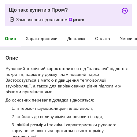
Що таке купити з Пром?
Замовлення під захистом
Опис
Характеристики
Доставка
Оплата
Умови п
Опис
Рулонний технічний корок стелиться під "плаваючі" підлогові
покриття, паркетну дошку і ламінований паркет.
Застосовується з метою підвищення теплоізоляції,
звукоізоляції, а також для вирівнювання рівня підлоги між
різними приміщеннями.
До основних переваг підкладки відносяться:
її термо- і шумоізоляційні властивості;
стійкість до впливу хімічних речовин і води;
лінійні розміри і технічні характеристики рулоного
корку не змінюються протягом всього терміну
експлуатації;