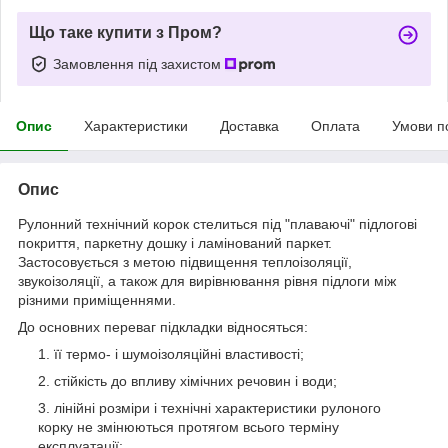
Що таке купити з Пром?
Замовлення під захистом
Опис
Характеристики
Доставка
Оплата
Умови п
Опис
Рулонний технічний корок стелиться під "плаваючі" підлогові
покриття, паркетну дошку і ламінований паркет.
Застосовується з метою підвищення теплоізоляції,
звукоізоляції, а також для вирівнювання рівня підлоги між
різними приміщеннями.
До основних переваг підкладки відносяться:
її термо- і шумоізоляційні властивості;
стійкість до впливу хімічних речовин і води;
лінійні розміри і технічні характеристики рулоного
корку не змінюються протягом всього терміну
експлуатації;