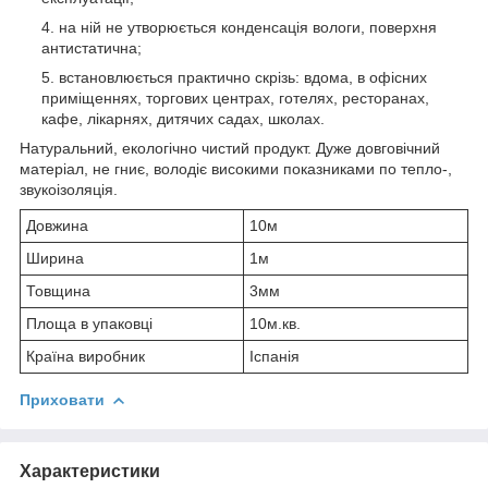
на ній не утворюється конденсація вологи, поверхня
антистатична;
встановлюється практично скрізь: вдома, в офісних
приміщеннях, торгових центрах, готелях, ресторанах,
кафе, лікарнях, дитячих садах, школах.
Натуральний, екологічно чистий продукт. Дуже довговічний
матеріал, не гниє, володіє високими показниками по тепло-,
звукоізоляція.
Довжина
10м
Ширина
1м
Товщина
3мм
Площа в упаковці
10м.кв.
Країна виробник
Іспанія
Приховати
Характеристики