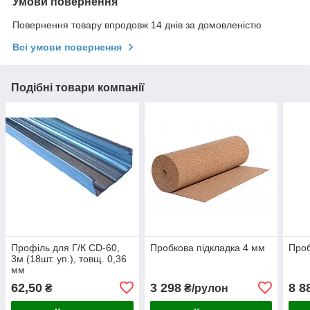
Умови повернення
Повернення товару впродовж 14 днів за домовленістю
Всі умови повернення
Подібні товари компанії
Профіль для Г/К CD-60,
Пробкова підкладка 4 мм
Проб
3м (18шт. уп.), товщ. 0,36
мм
62,50
3 298
8 8
₴
₴/рулон