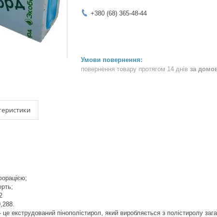
+380 (68) 365-48-44
повернення товару протягом 14 днів
за домо
теристики
форацією;
ерть;
2
0,288.
це екструдований пінополістирол, який виробляється з полістиролу заг