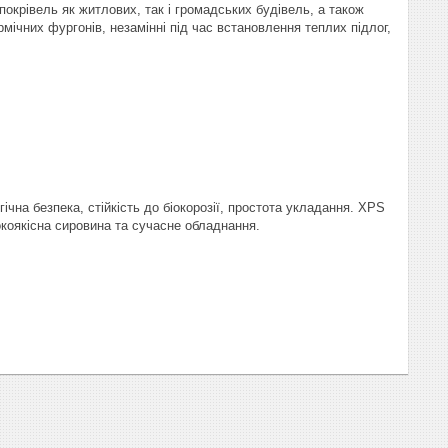
 покрівель як житлових, так і громадських будівель, а також
ічних фургонів, незамінні під час встановлення теплих підлог,
ічна безпека, стійкість до біокорозії, простота укладання. XPS
окоякісна сировина та сучасне обладнання.