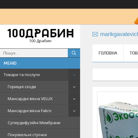
marikgavalevi
100 Драбин
ГОЛОВНА
ТОВ
Товари та послуги
Горищні сходи
Мансардні вікна VELUX
Мансардні вікна Fakro
Супердифузійні Мембрани
Покрівельні стрічки