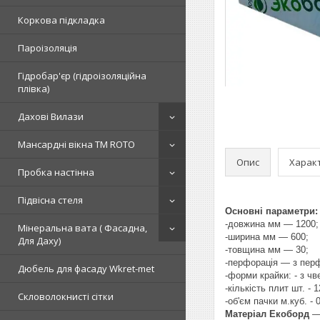
Коркова підкладка
Пароізоляція
Гідробар'єр (гідроізоляційна
плівка)
Дахові Вилази
Мансардні вікна TM ROTO
Опис
Харак
Пробка настінна
Підвісна стеля
Основні параметри:
-довжина мм — 1200;
Мінеральна вата ( Фасадна,
-ширина мм — 600;
Для Даху)
-товщина мм — 30;
-перфорація — з пер
Дюбель для фасаду Wkret-met
-форми крайки: - з чв
-кількість плит шт. - 1
Скловолокнисті сітки
-об'єм пачки м.куб. - 
Матеріал Екоборд
— 