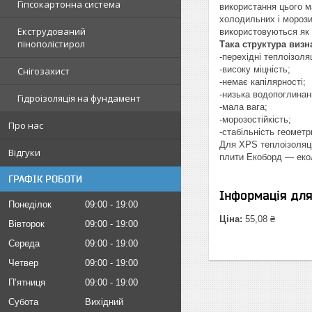
Гіпсокартонна система
використання цього ма
холодильних і морози
Екструдований
використовуються як 
пінополістирол
Така структура визн
-перехідні теплоізоля
-високу міцність;
Снігозахист
-немає капілярності;
-низька водопоглинан
Гідроізоляція на фундамент
-мала вага;
-морозостійкість;
Про нас
-стабільність геометр
Для XPS теплоізоляції
Відгуки
плити Екоборд — екол
ГРАФІК РОБОТИ
Інформація дл
Понеділок
09:00
19:00
Ціна:
55,08 ₴
Вівторок
09:00
19:00
Середа
09:00
19:00
Четвер
09:00
19:00
Пʼятниця
09:00
19:00
Субота
Вихідний