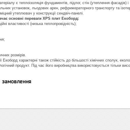
теріалу є теплоізоляція фундаментів, підлог, стін (утеплення фасадів) і
льних установок, льодових арен, рефрижераторного транспорту та ізотерм
міцний утеплювач у конструкції сендвіч-панелі.
ачає основні переваги XPS плит Екоборд:
ційні властивості (низька теплопровідність);
ня;
ичних розмірів.
 Екоборд характерні також стійкість до більшості хімічних сполук, еколог
огічний продукт. Під час його виробництва використовується тільки вис
я замовлення