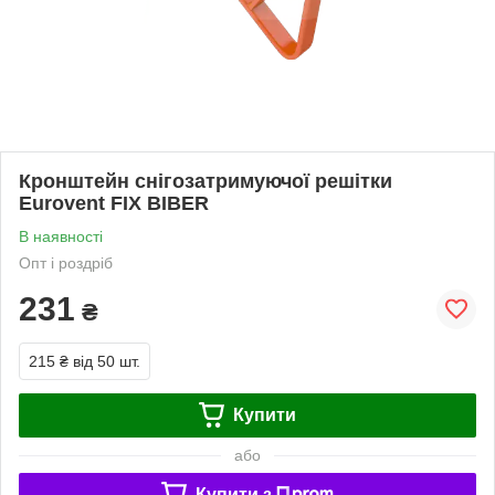
Кронштейн снігозатримуючої решітки
Eurovent FIX BIBER
В наявності
Опт і роздріб
231
₴
215 ₴
від 50 шт.
Купити
або
Купити з