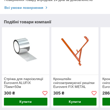
Всі умови повернення
Подібні товари компанії
Стрічка для пароізоляції
Кронштейн
Кро
Eurovent ALUFIX
снігозатримуючої решітки
сніг
75мм×50м
Eurovent FIX METAL
Euro
300
305
286
₴
₴
Купити
Купити