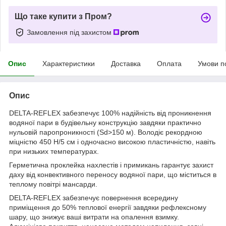
Що таке купити з Пром?
Замовлення під захистом
Опис
Характеристики
Доставка
Оплата
Умови п
Опис
DELTA-REFLEX забезпечує 100% надійність від проникнення
водяної пари в будівельну конструкцію завдяки практично
нульовій паропроникності (Sd>150 м). Володіє рекордною
міцністю 450 Н/5 см і одночасно високою пластичністю, навіть
при низьких температурах.
Герметична проклейка нахлестів і примикань гарантує захист
даху від конвективного переносу водяної пари, що міститься в
теплому повітрі мансарди.
DELTA-REFLEX забезпечує повернення всередину
приміщення до 50% теплової енергії завдяки рефлексному
шару, що знижує ваші витрати на опалення взимку.