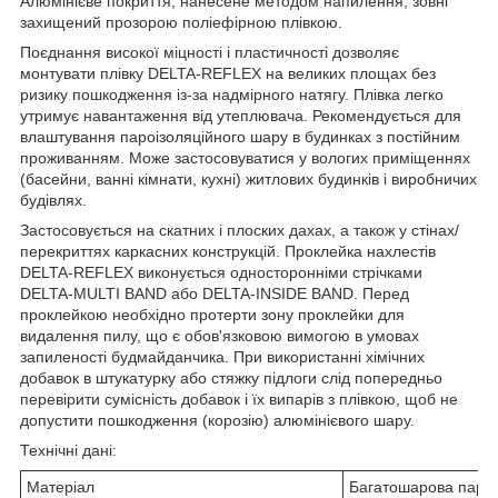
Алюмінієве покриття, нанесене методом напилення, зовні
захищений прозорою поліефірною плівкою.
Поєднання високої міцності і пластичності дозволяє
монтувати плівку DELTA-REFLEX на великих площах без
ризику пошкодження із-за надмірного натягу. Плівка легко
утримує навантаження від утеплювача. Рекомендується для
влаштування пароізоляційного шару в будинках з постійним
проживанням. Може застосовуватися у вологих приміщеннях
(басейни, ванні кімнати, кухні) житлових будинків і виробничих
будівлях.
Застосовується на скатних і плоских дахах, а також у стінах/
перекриттях каркасних конструкцій. Проклейка нахлестів
DELTA-REFLEX виконується односторонніми стрічками
DELTA-MULTI BAND або DELTA-INSIDE BAND. Перед
проклейкою необхідно протерти зону проклейки для
видалення пилу, що є обов'язковою вимогою в умовах
запиленості будмайданчика. При використанні хімічних
добавок в штукатурку або стяжку підлоги слід попередньо
перевірити сумісність добавок і їх випарів з плівкою, щоб не
допустити пошкодження (корозію) алюмінієвого шару.
Технічні дані:
Матеріал
Багатошарова парон