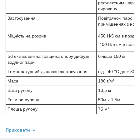
рефлексним шаром,
сировину.
Застосування
Повітряно-і пароізол
приміщеннях з норм
Міцність на розрив
450 Н/5 см в поздо
400 Н/5 см в попер
Sd еквівалентна товщина опору дифузії
більше 150 м
водяної пари
Температурний діапазон застосування
від - 40 °C до + 80 °
Маса
180 г/м²
Вага рулону
13,5 кг
Розміри рулону
50м х 1,5м
Площа рулону
75 м²
Приховати