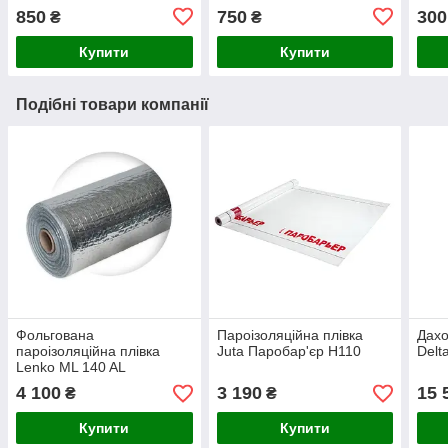
850
750
300
₴
₴
Купити
Купити
Подібні товари компанії
Фольгована
Пароізоляційна плівка
Дах
пароізоляційна плівка
Juta Паробар'єр H110
Delt
Lenko ML 140 AL
4 100
3 190
15 
₴
₴
Купити
Купити